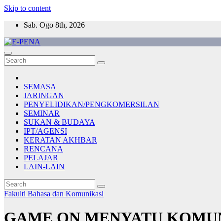
Skip to content
Sab. Ogo 8th, 2026
E-PENA
Berita Digital Terkini
SEMASA
JARINGAN
PENYELIDIKAN/PENGKOMERSILAN
SEMINAR
SUKAN & BUDAYA
IPT/AGENSI
KERATAN AKHBAR
RENCANA
PELAJAR
LAIN-LAIN
Fakulti Bahasa dan Komunikasi
GAME ON MENYATU KOMUN