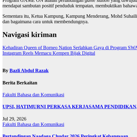
Program GAME ON adalah pertandingan
game station
yang diwujudk
mendapat sambutan positif penduduk tempatan, membuktikan bahawa a
Sementara itu, Ketua Kampung, Kampung Menderang, Mohd Suhaili A
dan bagaimana cara untuk membendungnya.
Navigasi kiriman
Kehadiran Queen of Borneo Nation Serlahkan Gaya di Program 
Instagram Reels Memacu Kempen Bijak Digital
By
Bazli Abdul Razak
Berita Berkaitan
Fakulti Bahasa dan Komunikasi
UPSI, HATIMURNI PERKASA KERJASAMA PENDIDIKA
Jul 29, 2026
Fakulti Bahasa dan Komunikasi
Pertandingan Naadaga Chudar 2026 Peringkat Kebangsaan