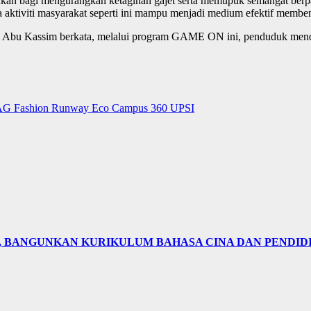
an bagi mengurangkan ketagihan gajet serta memupuk semangat berpasu
ktiviti masyarakat seperti ini mampu menjadi medium efektif memben
bu Kassim berkata, melalui program GAME ON ini, penduduk mendapat
SWAG Fashion Runway Eco Campus 360 UPSI
N, BANGUNKAN KURIKULUM BAHASA CINA DAN PENDID