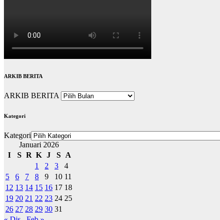
ARKIB BERITA
ARKIB BERITA
Kategori
Kategori
Januari 2026
I
S
R
K
J
S
A
1
2
3
4
5
6
7
8
9
10
11
12
13
14
15
16
17
18
19
20
21
22
23
24
25
26
27
28
29
30
31
« Dis
Feb »