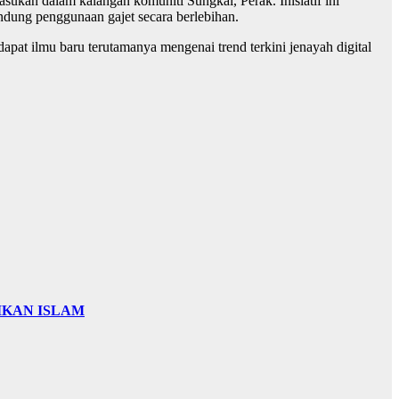
kan dalam kalangan komuniti Sungkai, Perak. Inisiatif ini
dung penggunaan gajet secara berlebihan.
 ilmu baru terutamanya mengenai trend terkini jenayah digital
IKAN ISLAM