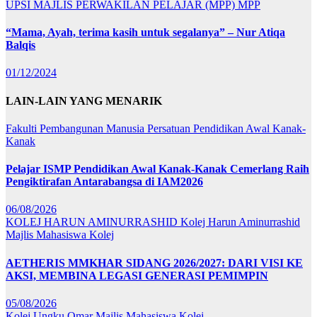
UPSI
MAJLIS PERWAKILAN PELAJAR (MPP)
MPP
“Mama, Ayah, terima kasih untuk segalanya” – Nur Atiqa
Balqis
01/12/2024
LAIN-LAIN YANG MENARIK
Fakulti Pembangunan Manusia
Persatuan Pendidikan Awal Kanak-
Kanak
Pelajar ISMP Pendidikan Awal Kanak-Kanak Cemerlang Raih
Pengiktirafan Antarabangsa di IAM2026
06/08/2026
KOLEJ HARUN AMINURRASHID
Kolej Harun Aminurrashid
Majlis Mahasiswa Kolej
AETHERIS MMKHAR SIDANG 2026/2027: DARI VISI KE
AKSI, MEMBINA LEGASI GENERASI PEMIMPIN
05/08/2026
Kolej Ungku Omar
Majlis Mahasiswa Kolej