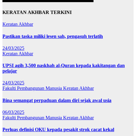
KERATAN AKHBAR TERKINI
Keratan Akhbar
Pastikan taska miliki lesen sah, pengasuh terlatih
24/03/2025
Keratan Akhbar
UPSI agih 3,500 naskhah al-Quran kepada kakitangan dan
pelajar
24/03/2025
Fakulti Pembangunan Manusia
Keratan Akhbar
Bina semangat perpaduan dalam diri sejak awal usia
06/03/2025
Fakulti Pembangunan Manusia
Keratan Akhbar
Perluas definisi OKU kepada pesakit strok cacat kekal