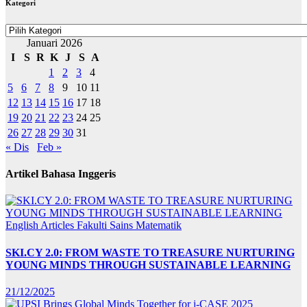
Kategori
Kategori
Januari 2026
I
S
R
K
J
S
A
1
2
3
4
5
6
7
8
9
10
11
12
13
14
15
16
17
18
19
20
21
22
23
24
25
26
27
28
29
30
31
« Dis
Feb »
Artikel Bahasa Inggeris
English Articles
Fakulti Sains Matematik
SKI.CY 2.0: FROM WASTE TO TREASURE NURTURING
YOUNG MINDS THROUGH SUSTAINABLE LEARNING
21/12/2025