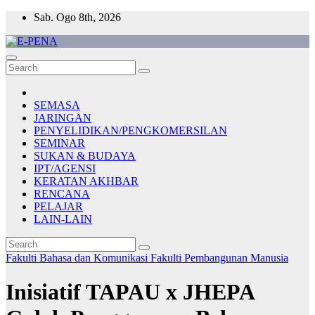
Skip
Sab. Ogo 8th, 2026
to
content
E-PENA
Berita Digital Terkini
SEMASA
JARINGAN
PENYELIDIKAN/PENGKOMERSILAN
SEMINAR
SUKAN & BUDAYA
IPT/AGENSI
KERATAN AKHBAR
RENCANA
PELAJAR
LAIN-LAIN
Fakulti Bahasa dan Komunikasi
Fakulti Pembangunan Manusia
Inisiatif TAPAU x JHEPA