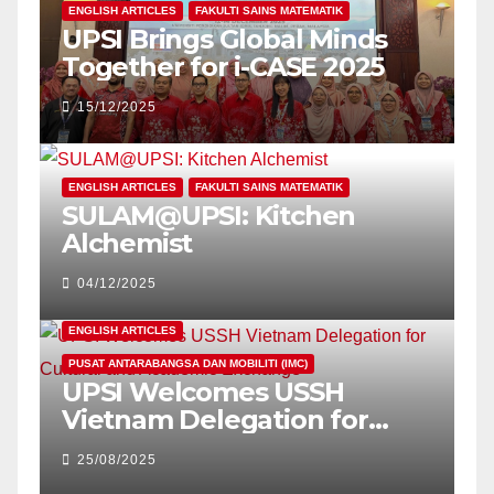
ENGLISH ARTICLES
FAKULTI SAINS MATEMATIK
UPSI Brings Global Minds
Together for i-CASE 2025
15/12/2025
ENGLISH ARTICLES
FAKULTI SAINS MATEMATIK
SULAM@UPSI: Kitchen
Alchemist
04/12/2025
ENGLISH ARTICLES
PUSAT ANTARABANGSA DAN MOBILITI (IMC)
UPSI Welcomes USSH
Vietnam Delegation for
Cultural and Academic
25/08/2025
Exchange