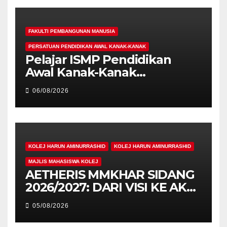
FAKULTI PEMBANGUNAN MANUSIA
PERSATUAN PENDIDIKAN AWAL KANAK-KANAK
Pelajar ISMP Pendidikan
Awal Kanak-Kanak
Cemerlang Raih
06/08/2026
Pengiktirafan Antarabangsa
di IAM2026
KOLEJ HARUN AMINURRASHID
KOLEJ HARUN AMINURRASHID
MAJLIS MAHASISWA KOLEJ
AETHERIS MMKHAR SIDANG
2026/2027: DARI VISI KE AKSI,
MEMBINA LEGASI GENERASI
05/08/2026
PEMIMPIN