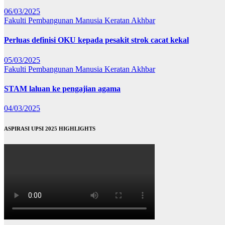
06/03/2025
Fakulti Pembangunan Manusia
Keratan Akhbar
Perluas definisi OKU kepada pesakit strok cacat kekal
05/03/2025
Fakulti Pembangunan Manusia
Keratan Akhbar
STAM laluan ke pengajian agama
04/03/2025
ASPIRASI UPSI 2025 HIGHLIGHTS