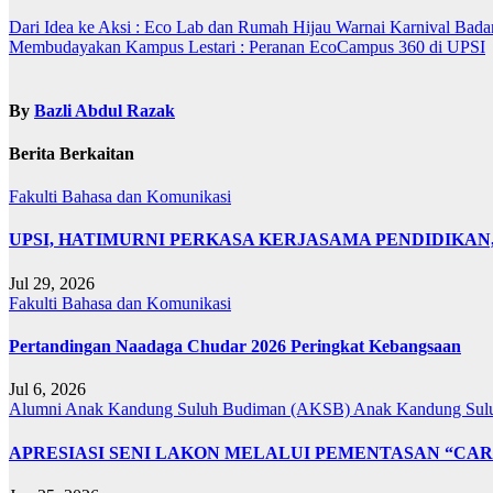
Dari Idea ke Aksi : Eco Lab dan Rumah Hijau Warnai Karnival Badan
Membudayakan Kampus Lestari : Peranan EcoCampus 360 di UPSI
Navigasi
kiriman
By
Bazli Abdul Razak
Berita Berkaitan
Fakulti Bahasa dan Komunikasi
UPSI, HATIMURNI PERKASA KERJASAMA PENDIDIKA
Jul 29, 2026
Fakulti Bahasa dan Komunikasi
Pertandingan Naadaga Chudar 2026 Peringkat Kebangsaan
Jul 6, 2026
Alumni Anak Kandung Suluh Budiman (AKSB)
Anak Kandung Sul
APRESIASI SENI LAKON MELALUI PEMENTASAN “CAR