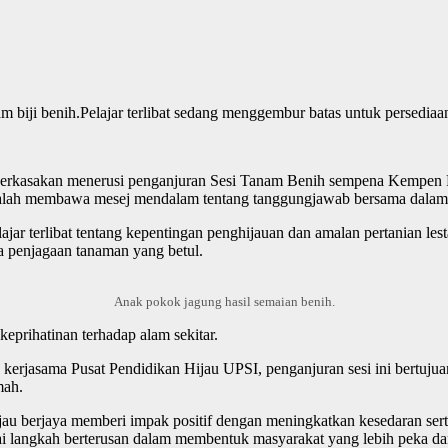
Pelajar terlibat sedang menggembur batas untuk persediaa
diperkasakan menerusi penganjuran Sesi Tanam Benih sempena Kempen 
, malah membawa mesej mendalam tentang tanggungjawab bersama dalam m
ar terlibat tentang kepentingan penghijauan dan amalan pertanian lesta
a penjagaan tanaman yang betul.
Anak pokok jagung hasil semaian benih.
 keprihatinan terhadap alam sekitar.
kerjasama Pusat Pendidikan Hijau UPSI, penganjuran sesi ini bertujua
mah.
erjaya memberi impak positif dengan meningkatkan kesedaran serta pe
i langkah berterusan dalam membentuk masyarakat yang lebih peka da