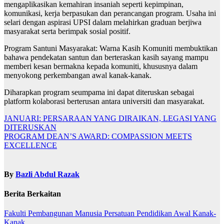
mengaplikasikan kemahiran insaniah seperti kepimpinan,
komunikasi, kerja berpasukan dan perancangan program. Usaha ini
selari dengan aspirasi UPSI dalam melahirkan graduan berjiwa
masyarakat serta berimpak sosial positif.
Program Santuni Masyarakat: Warna Kasih Komuniti membuktikan
bahawa pendekatan santun dan berteraskan kasih sayang mampu
memberi kesan bermakna kepada komuniti, khususnya dalam
menyokong perkembangan awal kanak-kanak.
Diharapkan program seumpama ini dapat diteruskan sebagai
platform kolaborasi berterusan antara universiti dan masyarakat.
Navigasi
JANUARI: PERSARAAN YANG DIRAIKAN, LEGASI YANG
DITERUSKAN
kiriman
PROGRAM DEAN’S AWARD: COMPASSION MEETS
EXCELLENCE
By
Bazli Abdul Razak
Berita Berkaitan
Fakulti Pembangunan Manusia
Persatuan Pendidikan Awal Kanak-
Kanak