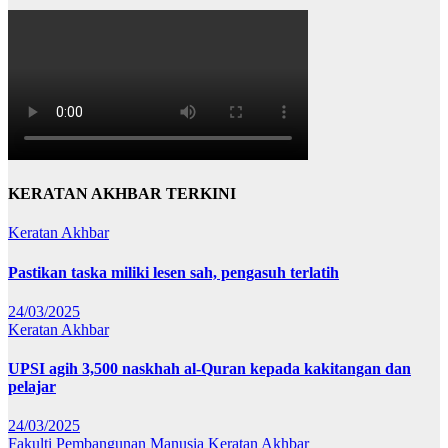
KERATAN AKHBAR TERKINI
Keratan Akhbar
Pastikan taska miliki lesen sah, pengasuh terlatih
24/03/2025
Keratan Akhbar
UPSI agih 3,500 naskhah al-Quran kepada kakitangan dan
pelajar
24/03/2025
Fakulti Pembangunan Manusia
Keratan Akhbar