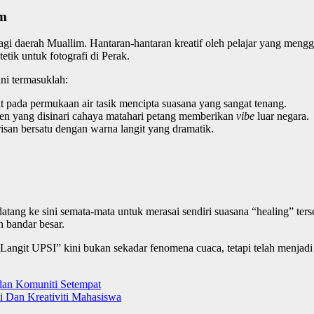
im
gi daerah Muallim. Hantaran-hantaran kreatif oleh pelajar yang mengg
etik untuk fotografi di Perak.
ni termasuklah:
t pada permukaan air tasik mencipta suasana yang sangat tenang.
n yang disinari cahaya matahari petang memberikan
vibe
luar negara.
san bersatu dengan warna langit yang dramatik.
 datang ke sini semata-mata untuk merasai sendiri suasana “healing” 
n bandar besar.
Langit UPSI” kini bukan sekadar fenomena cuaca, tetapi telah menjadi i
 dan Komuniti Setempat
si Dan Kreativiti Mahasiswa