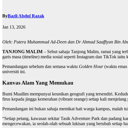
By
Bazli Abdul Razak
Jan 13, 2026
Oleh: Putera Muhammad Ad-Deen dan Dr Ahmad Sauffiyan Bin Ab
TANJONG MALIM
– Sebut sahaja Tanjong Malim, ramai yang terb
garis masa (timeline) media sosial seperti Instagram dan TikTok iaitu 
Pemandangan sebelum dan semasa waktu
Golden Hour
(waktu emas 
universiti ini.
Kanvas Alam Yang Memukau
Bumi Muallim mempunyai keunikan geografi yang tersendiri. Kedudu
firus kepada jingga kemerahan (vibrant orange) setiap kali menjelang 
Pemandangan ini bukan sahaja memikat hati warga kampus, malah tul
“Setiap petang, kawasan sekitar Tasik Adventure Park dan padang kam
mengecewakan, ia seolah-olah sebuah lukisan yang berubah setiap ha