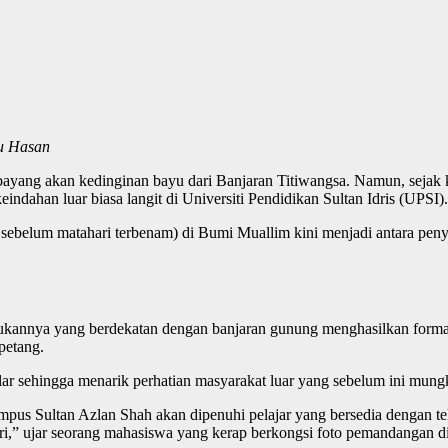
u Hasan
ayang akan kedinginan bayu dari Banjaran Titiwangsa. Namun, sejak ke
keindahan luar biasa langit di Universiti Pendidikan Sultan Idris (UPSI).
sebelum matahari terbenam) di Bumi Muallim kini menjadi antara p
kannya yang berdekatan dengan banjaran gunung menghasilkan formasi
petang.
ar sehingga menarik perhatian masyarakat luar yang sebelum ini mun
pus Sultan Azlan Shah akan dipenuhi pelajar yang bersedia dengan tel
ri,” ujar seorang mahasiswa yang kerap berkongsi foto pemandangan di