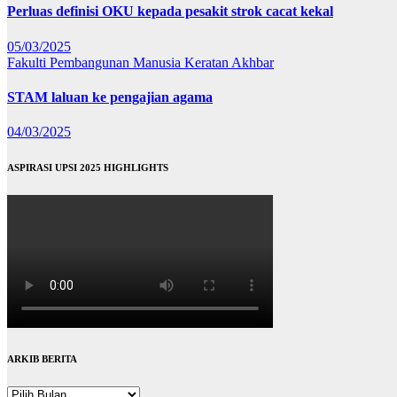
Perluas definisi OKU kepada pesakit strok cacat kekal
05/03/2025
Fakulti Pembangunan Manusia
Keratan Akhbar
STAM laluan ke pengajian agama
04/03/2025
ASPIRASI UPSI 2025 HIGHLIGHTS
ARKIB BERITA
ARKIB