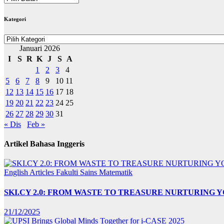
BERITA
Kategori
Kategori
Januari 2026
I
S
R
K
J
S
A
1
2
3
4
5
6
7
8
9
10
11
12
13
14
15
16
17
18
19
20
21
22
23
24
25
26
27
28
29
30
31
« Dis
Feb »
Artikel Bahasa Inggeris
English Articles
Fakulti Sains Matematik
SKI.CY 2.0: FROM WASTE TO TREASURE NURTURING
21/12/2025