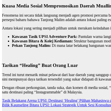
Kuasa Media Sosial Mempromosikan Daerah Muall
Fenomena ini secara tidak langsung menjadi agen promosi percuma ba
persepsi baharu bahawa Tanjong Malim adalah antara lokasi paling est
Antara lokasi yang sering menjadi pilihan untuk merakam keindahan i
Kawasan Tasik UPSI Adventure Park:
Pantulan warna langi
Kawasan Bitara & Kolej Kediaman:
Struktur bangunan mode
Pekan Tanjong Malim:
Di mana latar belakang bangunan wari
Tarikan “Healing” Buat Orang Luar
Trend ini turut menarik minat pelawat dari luar daerah yang sanggup
sini mempunyai daya tarikan tersendiri yang sukar didapati di kawasa
Dengan ribuan perkongsian, tanda suka, dan komen di media sosial, “
satu destinasi paling “Instagrammable” di Malaysia.
Navigasi
Tasik Belakang Arena UPSI: Destinasi ‘Healing’ Pilihan Mahasiswa
Bilik Kaunseling Bitara UPSI: Lokasi Strategik Untuk Sesi Konsulta
kiriman