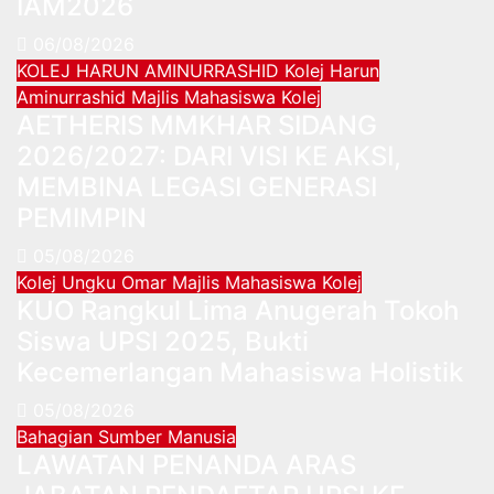
IAM2026
06/08/2026
KOLEJ HARUN AMINURRASHID
Kolej Harun
Aminurrashid
Majlis Mahasiswa Kolej
AETHERIS MMKHAR SIDANG
2026/2027: DARI VISI KE AKSI,
MEMBINA LEGASI GENERASI
PEMIMPIN
05/08/2026
Kolej Ungku Omar
Majlis Mahasiswa Kolej
KUO Rangkul Lima Anugerah Tokoh
Siswa UPSI 2025, Bukti
Kecemerlangan Mahasiswa Holistik
05/08/2026
Bahagian Sumber Manusia
LAWATAN PENANDA ARAS