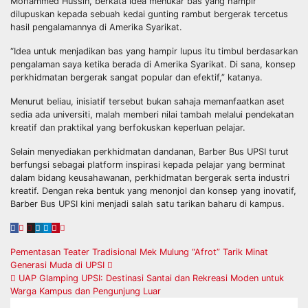
Mohammed Hussin, berkata idea menukar bas yang hampir
dilupuskan kepada sebuah kedai gunting rambut bergerak tercetus
hasil pengalamannya di Amerika Syarikat.
“Idea untuk menjadikan bas yang hampir lupus itu timbul berdasarkan
pengalaman saya ketika berada di Amerika Syarikat. Di sana, konsep
perkhidmatan bergerak sangat popular dan efektif,” katanya.
Menurut beliau, inisiatif tersebut bukan sahaja memanfaatkan aset
sedia ada universiti, malah memberi nilai tambah melalui pendekatan
kreatif dan praktikal yang berfokuskan keperluan pelajar.
Selain menyediakan perkhidmatan dandanan, Barber Bus UPSI turut
berfungsi sebagai platform inspirasi kepada pelajar yang berminat
dalam bidang keusahawanan, perkhidmatan bergerak serta industri
kreatif. Dengan reka bentuk yang menonjol dan konsep yang inovatif,
Barber Bus UPSI kini menjadi salah satu tarikan baharu di kampus.
Navigasi
Pementasan Teater Tradisional Mek Mulung “Afrot” Tarik Minat
Generasi Muda di UPSI
kiriman
UAP Glamping UPSI: Destinasi Santai dan Rekreasi Moden untuk
Warga Kampus dan Pengunjung Luar