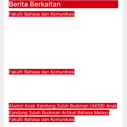
Berita Berkaitan
Fakulti Bahasa dan Komunikasi
UPSI, HATIMURNI PERKASA
KERJASAMA PENDIDIKAN,
BANGUNKAN KURIKULUM
BAHASA CINA DAN PENDIDIKAN
ISLAM
Jul 29, 2026
Fakulti Bahasa dan Komunikasi
Pertandingan Naadaga Chudar
2026 Peringkat Kebangsaan
Jul 6, 2026
Alumni Anak Kandung Suluh Budiman (AKSB)
Anak
Kandung Suluh Budiman
Artikel Bahasa Melayu
Fakulti Bahasa dan Komunikasi
APRESIASI SENI LAKON MELALUI