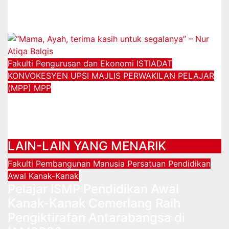
PESKON26
30/12/2024
Fakulti Pengurusan dan Ekonomi
ISTIADAT
KONVOKESYEN UPSI
MAJLIS PERWAKILAN PELAJAR
(MPP)
MPP
“Mama, Ayah, terima kasih untuk
segalanya” – Nur Atiqa Balqis
01/12/2024
LAIN-LAIN YANG MENARIK
Fakulti Pembangunan Manusia
Persatuan Pendidikan
Awal Kanak-Kanak
Pelajar ISMP Pendidikan Awal
Kanak-Kanak Cemerlang Raih
Pengiktirafan Antarabangsa di