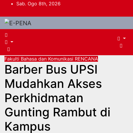
Skip
Sab. Ogo 8th, 2026
to
content
Fakulti Bahasa dan Komunikasi
RENCANA
Barber Bus UPSI
Mudahkan Akses
Perkhidmatan
Gunting Rambut di
Kampus