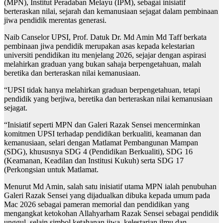
(MPN), Institut Peradaban Melayu (IPM), sebagai inisiatif
berteraskan nilai, sejarah dan kemanusiaan sejagat dalam pembinaan
jiwa pendidik merentas generasi.
Naib Canselor UPSI, Prof. Datuk Dr. Md Amin Md Taff berkata
pembinaan jiwa pendidik merupakan asas kepada kelestarian
universiti pendidikan itu menjelang 2026, sejajar dengan aspirasi
melahirkan graduan yang bukan sahaja berpengetahuan, malah
beretika dan berteraskan nilai kemanusiaan.
“UPSI tidak hanya melahirkan graduan berpengetahuan, tetapi
pendidik yang berjiwa, beretika dan berteraskan nilai kemanusiaan
sejagat.
“Inisiatif seperti MPN dan Galeri Razak Sensei mencerminkan
komitmen UPSI terhadap pendidikan berkualiti, keamanan dan
kemanusiaan, selari dengan Matlamat Pembangunan Mampan
(SDG), khususnya SDG 4 (Pendidikan Berkualiti), SDG 16
(Keamanan, Keadilan dan Institusi Kukuh) serta SDG 17
(Perkongsian untuk Matlamat.
Menurut Md Amin, salah satu inisiatif utama MPN ialah penubuhan
Galeri Razak Sensei yang dijadualkan dibuka kepada umum pada
Mac 2026 sebagai pameran memorial dan pendidikan yang
mengangkat ketokohan Allahyarham Razak Sensei sebagai pendidik
unggul, selain simbol ketahanan jiwa, kelestarian ilmu dan