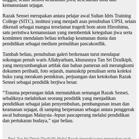
kemanusiaan sejagat.
Razak Sensei merupakan antara pelajar awal Sultan Idris Training
College (SITC), institusi yang menjadi asas penubuhan UPSI, selain
dikenali sebagai mangsa terselamat tragedi bom atom Hiroshima,
satu peristiwa kemanusiaan yang membentuk keteguhan jiwa serta
komitmen mendalam beliau terhadap keamanan dunia dan
pendidikan sebagai medium pemulihan pascakonflik.
Tambah beliau, penubuhan galeri berkenaan turut mendapat
sokongan penuh waris Allahyarham, khususnya Tan Sri Dzulkipli,
yang menyumbangkan artifak dan bahan pameran asli merangkumi
dokumen peribadi, foto sejarah, manuskrip penulisan serta koleksi
buku yang merakam pemikiran, perjuangan dan ketokohan Razak
Sensei sebagai pendidik berjiwa besar.
“Trauma peperangan tidak mematahkan semangat Razak Sensei,
sebaliknya melahirkan seorang pendidik yang menjadikan
pendidikan sebagai jalan penyembuhan, pembangunan insan dan
keamanan sejagat, di samping berperanan sebagai antara penggerak
awal hubungan Malaysia–Jepun pascaperang melalui pendidikan
dan pertukaran budaya,” ujar beliau.
Prof. Tan Sri Datuk Dzulkifli Abdul Razak (tengah) yang merupakan anak