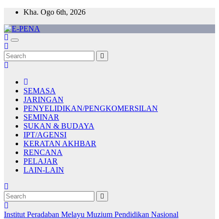
Skip
Kha. Ogo 6th, 2026
to
content
E-PENA
Berita Digital Terkini
SEMASA
JARINGAN
PENYELIDIKAN/PENGKOMERSILAN
SEMINAR
SUKAN & BUDAYA
IPT/AGENSI
KERATAN AKHBAR
RENCANA
PELAJAR
LAIN-LAIN
Institut Peradaban Melayu
Muzium Pendidikan Nasional