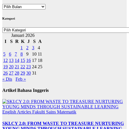
ARKIB
BERITA
Kategori
Kategori
Januari 2026
I
S
R
K
J
S
A
1
2
3
4
5
6
7
8
9
10
11
12
13
14
15
16
17
18
19
20
21
22
23
24
25
26
27
28
29
30
31
« Dis
Feb »
Artikel Bahasa Inggeris
English Articles
Fakulti Sains Matematik
SKI.CY 2.0: FROM WASTE TO TREASURE NURTURING
YOUNG MINDS THROUGH SUSTAINABLE LEARNING