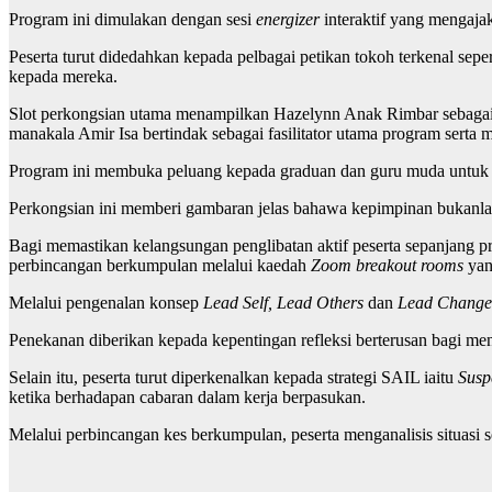
Program ini dimulakan dengan sesi
energizer
interaktif yang mengaja
Peserta turut didedahkan kepada pelbagai petikan tokoh terkenal sep
kepada mereka.
Slot perkongsian utama menampilkan Hazelynn Anak Rimbar sebagai
manakala Amir Isa bertindak sebagai fasilitator utama program serta
Program ini membuka peluang kepada graduan dan guru muda untuk me
Perkongsian ini memberi gambaran jelas bahawa kepimpinan bukanlah s
Bagi memastikan kelangsungan penglibatan aktif peserta sepanjang prog
perbincangan berkumpulan melalui kaedah
Zoom breakout rooms
yang
Melalui pengenalan konsep
Lead Self, Lead Others
dan
Lead Change
Penekanan diberikan kepada kepentingan refleksi berterusan bagi men
Selain itu, peserta turut diperkenalkan kepada strategi SAIL iaitu
Susp
ketika berhadapan cabaran dalam kerja berpasukan.
Melalui perbincangan kes berkumpulan, peserta menganalisis situasi s