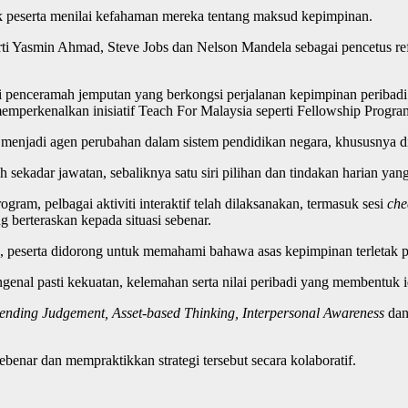
k peserta menilai kefahaman mereka tentang maksud kepimpinan.
erti Yasmin Ahmad, Steve Jobs dan Nelson Mandela sebagai pencetus ref
 penceramah jemputan yang berkongsi perjalanan kepimpinan peribad
 memperkenalkan inisiatif Teach For Malaysia seperti Fellowship Prog
njadi agen perubahan dalam sistem pendidikan negara, khususnya di 
ekadar jawatan, sebaliknya satu siri pilihan dan tindakan harian yan
ram, pelbagai aktiviti interaktif telah dilaksanakan, termasuk sesi
che
 berteraskan kepada situasi sebenar.
, peserta didorong untuk memahami bahawa asas kepimpinan terletak p
genal pasti kekuatan, kelemahan serta nilai peribadi yang membentuk i
ending Judgement, Asset-based Thinking, Interpersonal Awareness
da
ebenar dan mempraktikkan strategi tersebut secara kolaboratif.