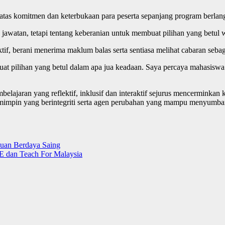
atas komitmen dan keterbukaan para peserta sepanjang program berlan
awatan, tetapi tentang keberanian untuk membuat pilihan yang betul 
if, berani menerima maklum balas serta sentiasa melihat cabaran seb
buat pilihan yang betul dalam apa jua keadaan. Saya percaya mahas
belajaran yang reflektif, inklusif dan interaktif sejurus mencermin
mimpin yang berintegriti serta agen perubahan yang mampu menyumba
uan Berdaya Saing
E dan Teach For Malaysia