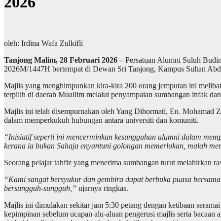
2026
oleh: Irdina Wafa Zulkifli
Tanjong Malim, 28 Februari 2026 –
Persatuan Alumni Suluh Budima
2026M/1447H bertempat di Dewan Sri Tanjong, Kampus Sultan Abdu
Majlis yang menghimpunkan kira-kira 200 orang jemputan ini melibatka
terpilih di daerah Muallim melalui penyampaian sumbangan infak dan 
Majlis ini telah disempurnakan oleh Yang Dihormati, En. Mohamad Z
dalam memperkukuh hubungan antara universiti dan komuniti.
“Inisiatif seperti ini mencerminkan kesungguhan alumni dalam mem
kerana ia bukan Sahaja enyantuni golongan memerlukan, malah mem
Seorang pelajar tahfiz yang menerima sumbangan turut melahirkan ras
“Kami sangat bersyukur dan gembira dapat berbuka puasa bersama 
bersungguh-sungguh,”
ujarnya ringkas.
Majlis ini dimulakan sekitar jam 5:30 petang dengan ketibaan serama
kepimpinan sebelum ucapan alu-aluan pengerusi majlis serta bacaan 