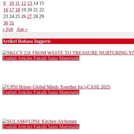
9
10
11
12
13
14
15
16
17
18
19
20
21
22
23
24
25
26
27
28
29
30
31
« Feb
Apr »
Artikel Bahasa Inggeris
English Articles
Fakulti Sains Matematik
SKI.CY 2.0: FROM WASTE TO TREASURE NURTURING
21/12/2025
English Articles
Fakulti Sains Matematik
UPSI Brings Global Minds Together for i-CASE 2025
15/12/2025
English Articles
Fakulti Sains Matematik