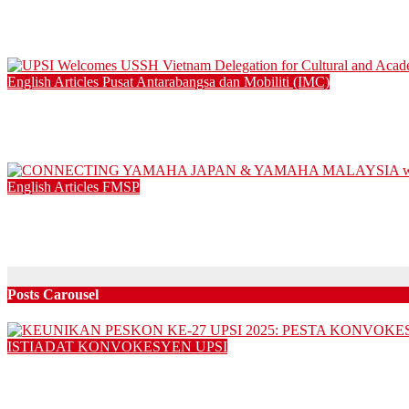
SULAM@UPSI: Kitchen Alchemist
04/12/2025
English Articles
Pusat Antarabangsa dan Mobiliti (IMC)
UPSI Welcomes USSH Vietnam Delegation for Cultural and Ac
25/08/2025
English Articles
FMSP
CONNECTING YAMAHA JAPAN & YAMAHA MALAYSIA wit
05/08/2025
Posts Carousel
ISTIADAT KONVOKESYEN UPSI
KEUNIKAN PESKON KE-27 UPSI 2025: PESTA KONVO