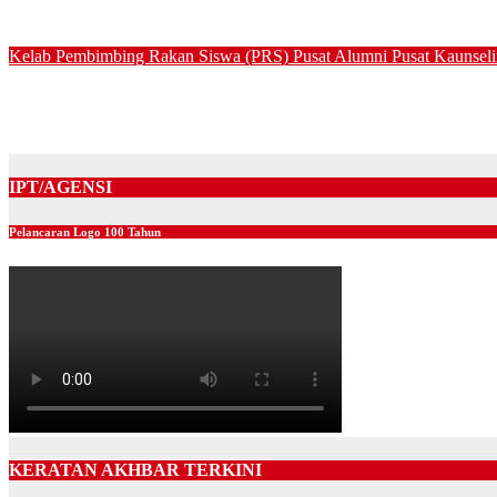
Jul 31, 2026
Kelab Pembimbing Rakan Siswa (PRS)
Pusat Alumni
Pusat Kaunsel
Program Akal dan Nafsu; Kawal Diri, Jaga Maruah anjuran Pu
Jul 8, 2026
IPT/AGENSI
Pelancaran Logo 100 Tahun
KERATAN AKHBAR TERKINI