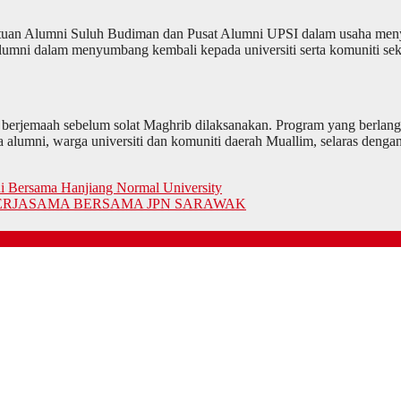
ersatuan Alumni Suluh Budiman dan Pusat Alumni UPSI dalam usaha m
 alumni dalam menyumbang kembali kepada universiti serta komuniti seki
a berjemaah sebelum solat Maghrib dilaksanakan. Program yang berlangs
a alumni, warga universiti dan komuniti daerah Muallim, selaras de
i Bersama Hanjiang Normal University
ERJASAMA BERSAMA JPN SARAWAK
KUKUH JALINAN, SEMARAK KEKELUARGAAN UPSI
NAK KANDUNG SULUH BUDIMAN KE ALMA MATER