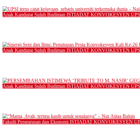
14/11/2025
Anak Kandung Suluh Budiman
ISTIADAT KONVOKESYEN UPS
UPSI terus catat kejayaan, sebaris universiti terkemuka dunia –
12/11/2025
Anak Kandung Suluh Budiman
ISTIADAT KONVOKESYEN UPS
Sinergi Seni dan Ilmu: Penutupan Pesta Konvokesyen Kali Ke-2
12/01/2025
Anak Kandung Suluh Budiman
ISTIADAT KONVOKESYEN UPS
PERSEMBAHAN ISTIMEWA ‘TRIBUTE TO M. NASIR’ G
30/12/2024
Fakulti Pengurusan dan Ekonomi
ISTIADAT KONVOKESYEN U
“Mama, Ayah, terima kasih untuk segalanya” – Nur Atiqa Balqi