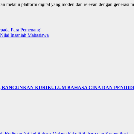
n melalui platform digital yang moden dan relevan dengan generasi ma
kepada Para Pemenang!
 Nilai Insaniah Mahasiswa
N, BANGUNKAN KURIKULUM BAHASA CINA DAN PENDID
uh Budiman
Artikel Bahasa Melayu
Fakulti Bahasa dan Komunikasi