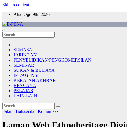
Skip to content
Aha. Ogo 9th, 2026
E-PENA
Berita Digital Terkini
SEMASA
JARINGAN
PENYELIDIKAN/PENGKOMERSILAN
SEMINAR
SUKAN & BUDAYA
IPT/AGENSI
KERATAN AKHBAR
RENCANA
PELAJAR
LAIN-LAIN
Fakulti Bahasa dan Komunikasi
Laman Web Ethnoheritage Digit