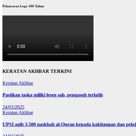
Pelancaran Logo 100 Tahun
KERATAN AKHBAR TERKINI
Keratan Akhbar
Pastikan taska miliki lesen sah, pengasuh terlatih
24/03/2025
Keratan Akhbar
UPSI agih 3,500 naskhah al-Quran kepada kakitangan dan pela