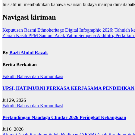
Inisiatif ini membuktikan bahawa warisan budaya mampu dimartabatka
Navigasi kiriman
Keputusan Rasmi Ethnoheritage Digital Infographic 2026: Tahniah 
Ziarah Kasih PPM Santuni Anak Yatim Sempena Aidilfitri, Perkukuh
By
Bazli Abdul Razak
Berita Berkaitan
Fakulti Bahasa dan Komunikasi
UPSI, HATIMURNI PERKASA KERJASAMA PENDIDIKA
Jul 29, 2026
Fakulti Bahasa dan Komunikasi
Pertandingan Naadaga Chudar 2026 Peringkat Kebangsaan
Jul 6, 2026
Alumni Anak Kandung Suluh Budiman (AKSB)
Anak Kandung Sul