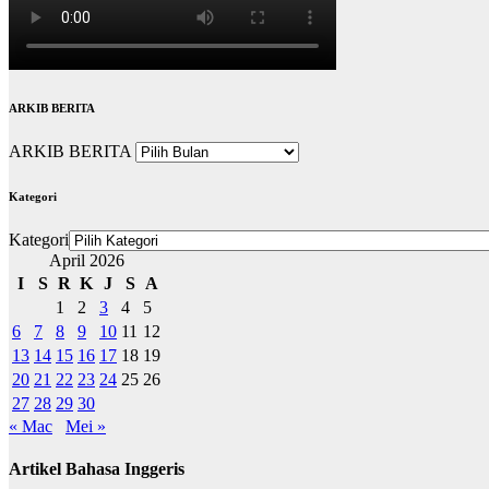
ARKIB BERITA
ARKIB BERITA
Kategori
Kategori
April 2026
I
S
R
K
J
S
A
1
2
3
4
5
6
7
8
9
10
11
12
13
14
15
16
17
18
19
20
21
22
23
24
25
26
27
28
29
30
« Mac
Mei »
Artikel Bahasa Inggeris