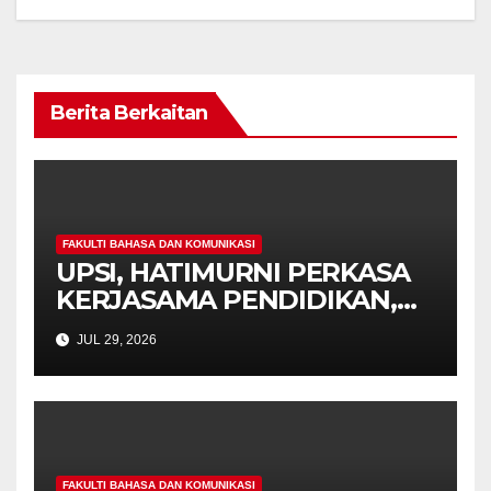
Berita Berkaitan
FAKULTI BAHASA DAN KOMUNIKASI
UPSI, HATIMURNI PERKASA
KERJASAMA PENDIDIKAN,
BANGUNKAN KURIKULUM
JUL 29, 2026
BAHASA CINA DAN
PENDIDIKAN ISLAM
FAKULTI BAHASA DAN KOMUNIKASI