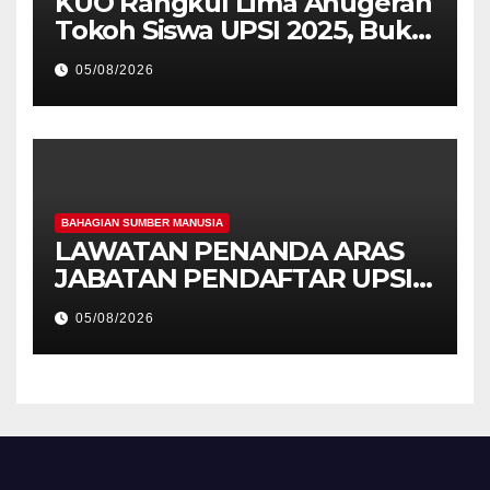
KUO Rangkul Lima Anugerah
Tokoh Siswa UPSI 2025, Bukti
Kecemerlangan Mahasiswa
05/08/2026
Holistik
BAHAGIAN SUMBER MANUSIA
LAWATAN PENANDA ARAS
JABATAN PENDAFTAR UPSI
KE JABATAN PENDAFTAR
05/08/2026
UniSZA – PERKUKUH
KERJASAMA STRATEGIK
INSTITUSI