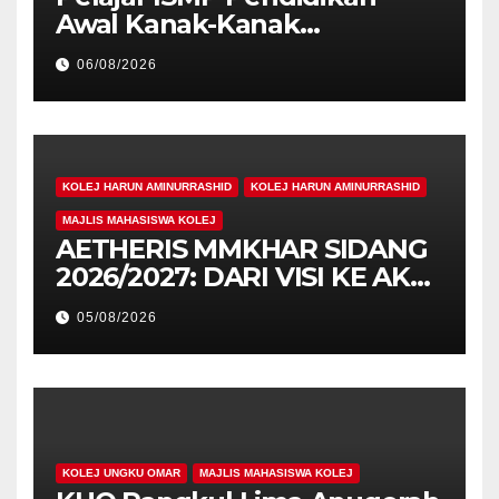
Awal Kanak-Kanak
Cemerlang Raih
06/08/2026
Pengiktirafan Antarabangsa
di IAM2026
KOLEJ HARUN AMINURRASHID
KOLEJ HARUN AMINURRASHID
MAJLIS MAHASISWA KOLEJ
AETHERIS MMKHAR SIDANG
2026/2027: DARI VISI KE AKSI,
MEMBINA LEGASI GENERASI
05/08/2026
PEMIMPIN
KOLEJ UNGKU OMAR
MAJLIS MAHASISWA KOLEJ