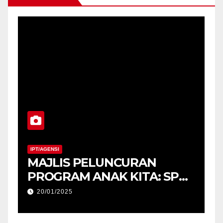
IPT/AGENSI
MAJLIS PELUNCURAN
M
PROGRAM ANAK KITA: SPM
2025 (USM) DAN
20/01/2025
PENYERAHAN TABLET
PENDIDIKAN, PERINGKAT