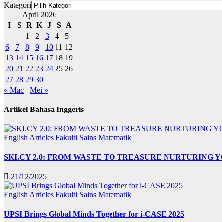
Kategori
April 2026
I
S
R
K
J
S
A
1
2
3
4
5
6
7
8
9
10
11
12
13
14
15
16
17
18
19
20
21
22
23
24
25
26
27
28
29
30
« Mac
Mei »
Artikel Bahasa Inggeris
English Articles
Fakulti Sains Matematik
SKI.CY 2.0: FROM WASTE TO TREASURE NURTURING
21/12/2025
English Articles
Fakulti Sains Matematik
UPSI Brings Global Minds Together for i-CASE 2025