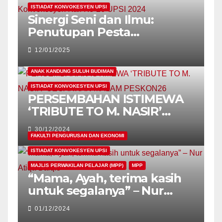
ISTIADAT KONVOKESYEN UPSI
Sinergi Seni dan Ilmu:
Penutupan Pesta
Konvokesyen Kali Ke-26
12/01/2025
UPSI 2024
ANAK KANDUNG SULUH BUDIMAN
ISTIADAT KONVOKESYEN UPSI
PERSEMBAHAN ISTIMEWA
‘TRIBUTE TO M. NASIR’
GEGARKAN MALAM
30/12/2024
PESKON26
FAKULTI PENGURUSAN DAN EKONOMI
ISTIADAT KONVOKESYEN UPSI
MAJLIS PERWAKILAN PELAJAR (MPP)
MPP
“Mama, Ayah, terima kasih
untuk segalanya” – Nur
Atiqa Balqis
01/12/2024