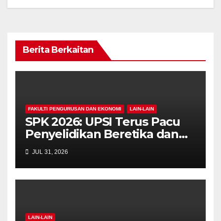
Berita Berkaitan
FAKULTI PENGURUSAN DAN EKONOMI
LAIN-LAIN
SPK 2026: UPSI Terus Pacu
Penyelidikan Beretika dan
Inovasi Berteraskan
JUL 31, 2026
Manusiawi Dalam Era AI
LAIN-LAIN