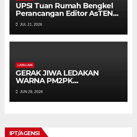
UPSI Tuan Rumah Bengkel
Perancangan Editor AsTEN
Journal of Teacher Training
JUL 21, 2026
Education
LAIN-LAIN
GERAK JIWA LEDAKAN
WARNA PM2PK
SEMARAKKAN FPM FEST
JUN 28, 2026
2026 DENGAN SEMANGAT
INKLUSIF DAN KREATIVITI
IPT/AGENSI