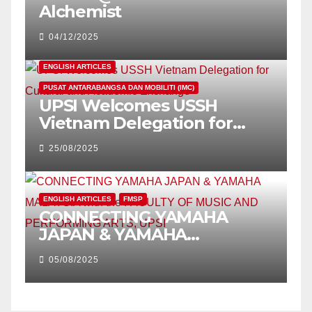
Alchemist
04/12/2025
ENGLISH ARTICLES
PUSAT ANTARABANGSA DAN MOBILITI (IMC)
UPSI Welcomes USSH
Vietnam Delegation for
Cultural and Academic
25/08/2025
Exchange
ENGLISH ARTICLES
FMSP
CONNECTING YAMAHA
JAPAN & YAMAHA
MALAYSIA with the FACULTY
05/08/2025
OF MUSIC AND
PERFORMING ARTS, UPSI