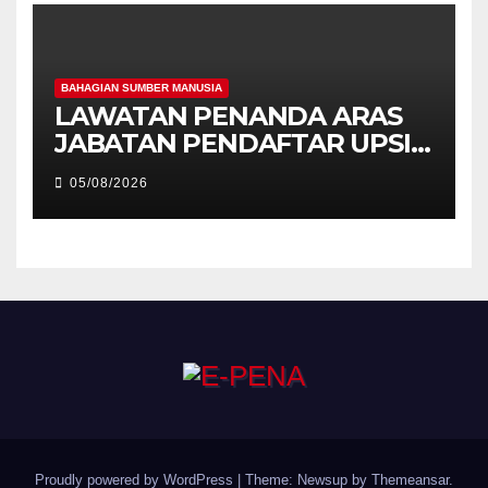
BAHAGIAN SUMBER MANUSIA
LAWATAN PENANDA ARAS
JABATAN PENDAFTAR UPSI
KE JABATAN PENDAFTAR
05/08/2026
UniSZA – PERKUKUH
KERJASAMA STRATEGIK
INSTITUSI
Proudly powered by WordPress
|
Theme: Newsup by
Themeansar
.