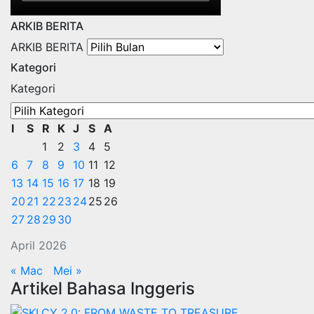
ARKIB BERITA
ARKIB BERITA
Kategori
Kategori
I
S
R
K
J
S
A
1
2
3
4
5
6
7
8
9
10
11
12
13
14
15
16
17
18
19
20
21
22
23
24
25
26
27
28
29
30
April 2026
« Mac
Mei »
Artikel Bahasa Inggeris