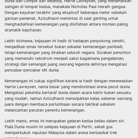
dunia dan Olimpik dari Belanda, Harrie Lavreysen, yang menamatkan
saingan di tempat kedua, manakala Nicholas Paul meraih gangsa.
Dengan kayuhan terakhir yang eksplosif beberapa meter sebelum
garisan penamat, Azizulhasni memintas di saat genting untuk
menghadiahkan kemenangan yang disifatkan antara momen paling
dramatik kejohanan.
Lebih istimewa, kejayaan ini hadir di hadapan penyokong sendiri,
menjadikan emas tersebut bukan sekadar kemenangan peribadi,
tetapi kemenangan yang diraikan seluruh negara. Sorakan penonton
yang memenuhi velodrom menjadi saksi bagaimana pengalaman,
strategi dan semangat juang seorang legenda akhirnya mengatasi
pencabar-pencabar elit dunia.
Kemenangan ini cukup signifikan kerana ia hadir dengan menewaskan
Harrie Lavreysen, nama besar yang mendominasi arena pecut dunia.
Mengatasi pelumba bertaraf dunia dalam acara keirin bukan sesuatu
yang mudah, namun Azizulhasni menunjukkan kelas sebenar seorang
juara dengan membaca perlumbaan secara taktikal sebelum
melancarkan pecutan penentu kemenangan.
Lebih manis, emas ini merupakan gelaran kedua beliau dalam siri
Piala Dunia musim ini selepas kejayaan di Perth, sekali gus
memperkukuh reputasi Malaysia dalam arena berbasikal trek