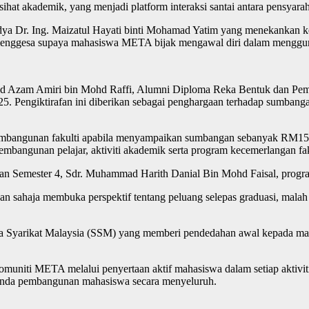
ihat akademik, yang menjadi platform interaksi santai antara pensya
ya Dr. Ing. Maizatul Hayati binti Mohamad Yatim yang menekankan k
enggesa supaya mahasiswa META bijak mengawal diri dalam menggunaka
mad Azam Amiri bin Mohd Raffi, Alumni Diploma Reka Bentuk dan P
 Pengiktirafan ini diberikan sebagai penghargaan terhadap sumbangan,
ap pembangunan fakulti apabila menyampaikan sumbangan sebanyak
embangunan pelajar, aktiviti akademik serta program kecemerlangan fa
an Semester 4, Sdr. Muhammad Harith Danial Bin Mohd Faisal, progra
kan sahaja membuka perspektif tentang peluang selepas graduasi, malah
ya Syarikat Malaysia (SSM) yang memberi pendedahan awal kepada maha
i komuniti META melalui penyertaan aktif mahasiswa dalam setiap akti
nda pembangunan mahasiswa secara menyeluruh.