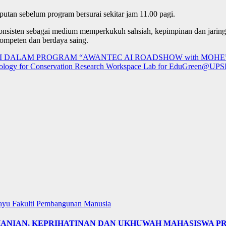
putan sebelum program bersurai sekitar jam 11.00 pagi.
a konsisten sebagai medium memperkukuh sahsiah, kepimpinan dan jari
 kompeten dan berdaya saing.
I DALAM PROGRAM “AWANTEC AI ROADSHOW with MOHE
ology for Conservation Research Workspace Lab for EduGreen@UPSI
layu
Fakulti Pembangunan Manusia
OHANIAN, KEPRIHATINAN DAN UKHUWAH MAHASISWA 