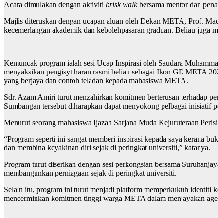
Acara dimulakan dengan aktiviti
brisk walk
bersama mentor dan penas
Majlis diteruskan dengan ucapan aluan oleh Dekan META, Prof. Mad
kecemerlangan akademik dan kebolehpasaran graduan. Beliau juga m
Kemuncak program ialah sesi Ucap Inspirasi oleh Saudara Muham
menyaksikan pengisytiharan rasmi beliau sebagai Ikon GE META 2025.
yang berjaya dan contoh teladan kepada mahasiswa META.
Sdr. Azam Amiri turut menzahirkan komitmen berterusan terhad
Sumbangan tersebut diharapkan dapat menyokong pelbagai inisiatif p
Menurut seorang mahasiswa Ijazah Sarjana Muda Kejuruteraan Perisi
“Program seperti ini sangat memberi inspirasi kepada saya kerana bu
dan membina keyakinan diri sejak di peringkat universiti,” katanya.
Program turut diserikan dengan sesi perkongsian bersama Suruhanja
membangunkan perniagaan sejak di peringkat universiti.
Selain itu, program ini turut menjadi platform memperkukuh identit
mencerminkan komitmen tinggi warga META dalam menjayakan age