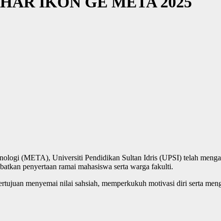
IHAR IKON GE META 2025
ologi (META), Universiti Pendidikan Sultan Idris (UPSI) telah meng
tkan penyertaan ramai mahasiswa serta warga fakulti.
ertujuan menyemai nilai sahsiah, memperkukuh motivasi diri serta meng