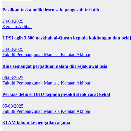
Pastikan taska miliki lesen sah, pengasuh terlatih
24/03/2025
Keratan Akhbar
UPSI agih 3,500 naskhah al-Quran kepada kakitangan dan pela
24/03/2025
Fakulti Pembangunan Manusia
Keratan Akhbar
Bina semangat perpaduan dalam diri sejak awal usia
06/03/2025
Fakulti Pembangunan Manusia
Keratan Akhbar
Perluas definisi OKU kepada pesakit strok cacat kekal
05/03/2025
Fakulti Pembangunan Manusia
Keratan Akhbar
STAM laluan ke pengajian agama