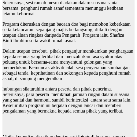
Seterusnya, sesi ramah mesra diadakan dalam suasana santai
bersama penghuni rumah asnaf sementara menunggu ketibaan
tetamu kehormat.
Program diteruskan dengan bacaan doa bagi memohon keberkatan
serta kelancaran sepanjang majlis berlangsung, diikuti dengan
ucapan aluan ringkas daripada Pengarah Program iaitu Shafiza
Binti Ibrahim serta wakil rumah asnaf.
Dalam ucapan tersebut, pihak penganjur merakamkan penghargaan
kepada semua yang terlibat dan menzahirkan rasa syukur atas
peluang untuk bersama-sama menyantuni golongan yang
memerlukan. Kemuncak aktiviti ialah sesi penyerahan sumbangan
sebagai tanda keprihatinan dan sokongan kepada penghuni rumah
asnaf, di samping mengeratkan
hubungan silaturahim antara peserta dan pihak penerima.
Seterusnya, para peserta menikmati jamuan ringan dalam suasana
yang santai dan harmoni, sambil berinteraksi antara satu sama lain.
Keseluruhan program ini berjalan dengan lancar dan memberi
pengalaman yang bermakna kepada semua pihak yang terlibat.
Majlis kemudian diserikan dengan sesi fotografi bersama semua