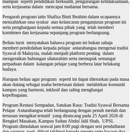
mampan seperti pendidikan berkualiti, pengurangan ketidaksamaan,
serta kerjasama dalam mencapai matlamat bersama.
Pengarah program iaitu Shafiza Binti Ibrahim dalam ucapannya
menzahirkan rasa syukur atas kelancaran penganjuran program ini
serta penghargaan kepada semua pihak yang telah memberi
komitmen dan kerjasama sepanjang program berlangsung.
Beliau turut menyatakan bahawa program ini bukan sahaja
memberi pendedahan kepada pelajar antarabangsa mengenai tradisi
Syawal di Malaysia, malah menjadi platform penting dalam
mengeratkan hubungan silaturahim serta memupuk semangat
perpaduan dalam kalangan pelajar yang berbeza latar belakang
budaya.
Harapan beliau agar program seperti ini dapat diteruskan pada masa
akan datang sebagai usaha berterusan dalam melahirkan komuniti
kampus yang harmoni, inklusif dan saling menghargai
kepelbagaian.
Program Rentasi Sempadan, Satukan Rasa: Tradisi Syawal Bersama
Pelajar Antarabangsa telah berlangsung dengan penuh meriah dan
tersusun mengikut tentatif yang dirancang pada 25 April 2026 di
Bengkel Masakan, Kampus Sultan Abdul Jalil Shah, UPSI.
Program dimulakan seawal jam 8:00 pagi dengan sesi pendaftaran
dan sarapan pagi, diikuti taklimat kepada peserta serta bacaan doa