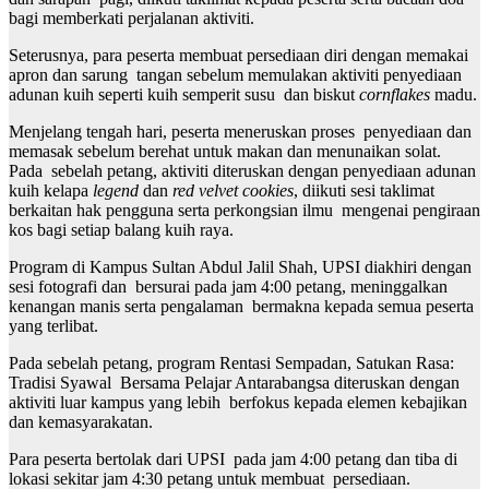
bagi memberkati perjalanan aktiviti.
Seterusnya, para peserta membuat persediaan diri dengan memakai
apron dan sarung tangan sebelum memulakan aktiviti penyediaan
adunan kuih seperti kuih semperit susu dan biskut
cornflakes
madu.
Menjelang tengah hari, peserta meneruskan proses penyediaan dan
memasak sebelum berehat untuk makan dan menunaikan solat.
Pada sebelah petang, aktiviti diteruskan dengan penyediaan adunan
kuih kelapa
legend
dan
red velvet cookies
, diikuti sesi taklimat
berkaitan hak pengguna serta perkongsian ilmu mengenai pengiraan
kos bagi setiap balang kuih raya.
Program di Kampus Sultan Abdul Jalil Shah, UPSI diakhiri dengan
sesi fotografi dan bersurai pada jam 4:00 petang, meninggalkan
kenangan manis serta pengalaman bermakna kepada semua peserta
yang terlibat.
Pada sebelah petang, program Rentasi Sempadan, Satukan Rasa:
Tradisi Syawal Bersama Pelajar Antarabangsa diteruskan dengan
aktiviti luar kampus yang lebih berfokus kepada elemen kebajikan
dan kemasyarakatan.
Para peserta bertolak dari UPSI pada jam 4:00 petang dan tiba di
lokasi sekitar jam 4:30 petang untuk membuat persediaan.