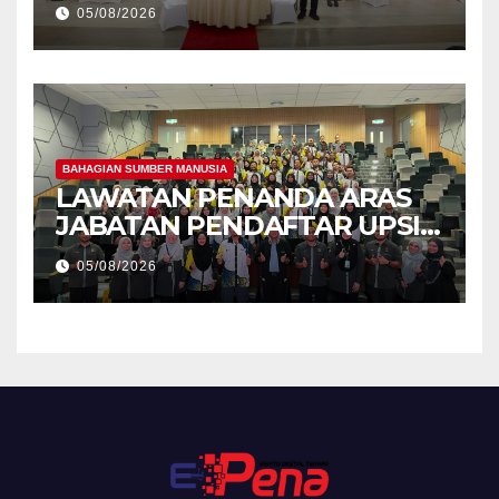
Kecemerlangan Mahasiswa
05/08/2026
Holistik
BAHAGIAN SUMBER MANUSIA
LAWATAN PENANDA ARAS
JABATAN PENDAFTAR UPSI
KE JABATAN PENDAFTAR
05/08/2026
UniSZA – PERKUKUH
KERJASAMA STRATEGIK
INSTITUSI