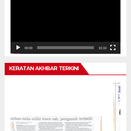
Video
00:00
16:10
KERATAN AKHBAR TERKINI