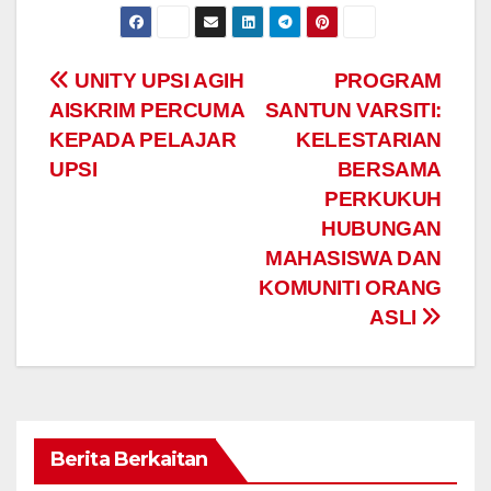
Navigasi
UNITY UPSI AGIH
PROGRAM
AISKRIM PERCUMA
SANTUN VARSITI:
kiriman
KEPADA PELAJAR
KELESTARIAN
UPSI
BERSAMA
PERKUKUH
HUBUNGAN
MAHASISWA DAN
KOMUNITI ORANG
ASLI
Berita Berkaitan