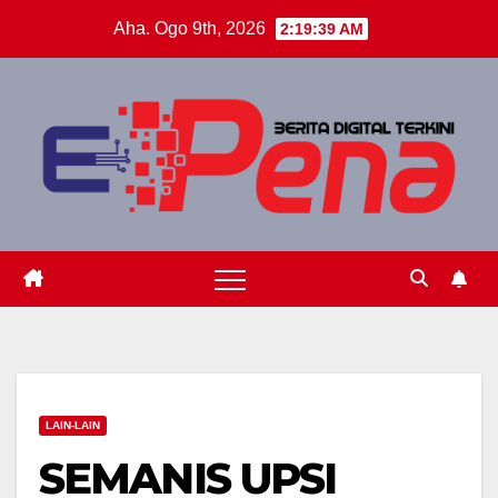
Skip
Aha. Ogo 9th, 2026
2:19:40 AM
to
content
LAIN-LAIN
SEMANIS UPSI