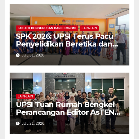
FAKULTI PENGURUSAN DAN EKONOMI
LAIN-LAIN
SPK 2026: UPSI Terus Pacu
Penyelidikan Beretika dan
Inovasi Berteraskan
JUL 31, 2026
Manusiawi Dalam Era AI
LAIN-LAIN
UPSI Tuan Rumah Bengkel
Perancangan Editor AsTEN
Journal of Teacher Training
JUL 21, 2026
Education