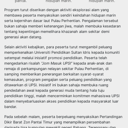
pantai.
hidupan marin.
hidupan marin.
Program turut diserikan dengan aktiviti eksplorasi alam yang
membawa peserta menyaksikan sendiri keindahan hidupan marin
serta kejernihan dasar laut Pulau Perhentian. Pengalaman tersebut
bukan sahaja memberi ketenangan jiwa, malah membuka kesedaran
tentang kepentingan memelihara khazanah alam sekitar demi
generasi akan datang.
Selain aktiviti kebajikan, para peserta turut mengambil peluang
memperkenalkan Universiti Pendidikan Sultan Idris kepada komuniti
setempat melalui inisiatif promosi pendidikan. Peserta telah
mengedarkan risalah
“Jom Masuk UPSI”
kepada anak-anak dan
remaja di perkampungan nelayan sekitar Pulau Perhentian, di
samping memberikan penerangan berkaitan syarat-syarat
kemasukan, program pengajian serta peluang pendidikan yang
ditawarkan di UPSI. Inisiatif ini bukan sahaja membuka ruang
pendedahan awal kepada generasi muda tentang hala tuju
pendidikan tinggi, malah mencerminkan komitmen mahasiswa UPSI
dalam menyebarluaskan akses pendidikan kepada masyarakat luar
bandar.
Pada sebelah malam, peserta berpeluang menyaksikan Pertandingan
Dikir Barat Zon Pantai Timur yang menampilkan persembahan
daripada tiga kumpulan mewakili negeri Pahang, Terengganu dan