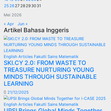
25
26
27
28
29
30
31
Mei 2026
« Apr
Jun »
Artikel Bahasa Inggeris
English Articles
Fakulti Sains Matematik
SKI.CY 2.0: FROM WASTE TO
TREASURE NURTURING YOUNG
MINDS THROUGH SUSTAINABLE
LEARNING
21/12/2025
English Articles
Fakulti Sains Matematik
UPSI Brings Global Minds Together