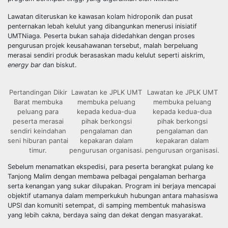
Lawatan diteruskan ke kawasan kolam hidroponik dan pusat
penternakan lebah kelulut yang dibangunkan menerusi inisiatif
UMTNiaga. Peserta bukan sahaja didedahkan dengan proses
pengurusan projek keusahawanan tersebut, malah berpeluang
merasai sendiri produk berasaskan madu kelulut seperti aiskrim,
energy bar
dan biskut.
Pertandingan Dikir
Lawatan ke JPLK UMT
Lawatan ke JPLK UMT
Barat membuka
membuka peluang
membuka peluang
peluang para
kepada kedua-dua
kepada kedua-dua
peserta merasai
pihak berkongsi
pihak berkongsi
sendiri keindahan
pengalaman dan
pengalaman dan
seni hiburan pantai
kepakaran dalam
kepakaran dalam
timur.
pengurusan organisasi.
pengurusan organisasi.
Sebelum menamatkan ekspedisi, para peserta berangkat pulang ke
Tanjong Malim dengan membawa pelbagai pengalaman berharga
serta kenangan yang sukar dilupakan. Program ini berjaya mencapai
objektif utamanya dalam memperkukuh hubungan antara mahasiswa
UPSI dan komuniti setempat, di samping membentuk mahasiswa
yang lebih cakna, berdaya saing dan dekat dengan masyarakat.