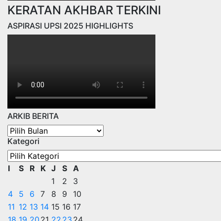
KERATAN AKHBAR TERKINI
ASPIRASI UPSI 2025 HIGHLIGHTS
ARKIB BERITA
ARKIB
Kategori
BERITA
Kategori
I
S
R
K
J
S
A
1
2
3
4
5
6
7
8
9
10
11
12
13
14
15
16
17
18
19
20
21
22
23
24