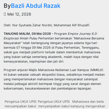
By
Bazli Abdul Razak
Mei 12, 2026
Oleh: Nur Syuhada Zahar Nordin, Muhammad Alif Khuzaifi
TANJONG MALIM, 09 Mei 2026
– Program
Empire Journey 6.0:
Eksplorasi Ilmiah Pulau Perhentian
bertemakan
“Mahasiswa Bersama
Masyarakat”
telah berlangsung dengan jayanya selama tiga hari
bermula 07 hingga 09 Mei 2026 di Pulau Perhentian, Terengganu,
sekali gus menjadi platform terbaik dalam membentuk mahasiswa
yang bukan sahaja cemerlang akademik, malah kaya dengan nilai
kemasyarakatan, kepimpinan dan jati diri.
Program anjuran Majlis Mahasiswa Kediaman Luar Kampus (MMKLK)
ini bukan sekadar sebuah ekspedisi biasa, sebaliknya menjadi medan
yang mempertemukan mahasiswa dengan masyarakat setempat
melalui pelbagai aktiviti berimpak tinggi yang sarat dengan elemen
kebersamaan, kesukarelawanan dan pembelajaran lapangan.
Pengetua UKLK UPSI
Pengetua UKLK UPSI
Mahasiswa dan belia
menyampaikan bakul
menyampaikan bakul
kampung mengeratkan