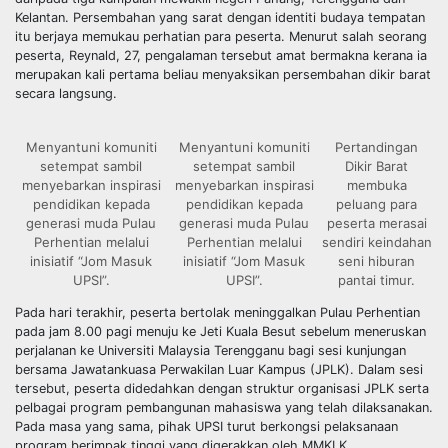
Kelantan. Persembahan yang sarat dengan identiti budaya tempatan
itu berjaya memukau perhatian para peserta. Menurut salah seorang
peserta, Reynald, 27, pengalaman tersebut amat bermakna kerana ia
merupakan kali pertama beliau menyaksikan persembahan dikir barat
secara langsung.
Menyantuni komuniti
Menyantuni komuniti
Pertandingan
setempat sambil
setempat sambil
Dikir Barat
menyebarkan inspirasi
menyebarkan inspirasi
membuka
pendidikan kepada
pendidikan kepada
peluang para
generasi muda Pulau
generasi muda Pulau
peserta merasai
Perhentian melalui
Perhentian melalui
sendiri keindahan
inisiatif “Jom Masuk
inisiatif “Jom Masuk
seni hiburan
UPSI”.
UPSI”.
pantai timur.
Pada hari terakhir, peserta bertolak meninggalkan Pulau Perhentian
pada jam 8.00 pagi menuju ke Jeti Kuala Besut sebelum meneruskan
perjalanan ke Universiti Malaysia Terengganu bagi sesi kunjungan
bersama Jawatankuasa Perwakilan Luar Kampus (JPLK). Dalam sesi
tersebut, peserta didedahkan dengan struktur organisasi JPLK serta
pelbagai program pembangunan mahasiswa yang telah dilaksanakan.
Pada masa yang sama, pihak UPSI turut berkongsi pelaksanaan
program berimpak tinggi yang digerakkan oleh MMKLK.