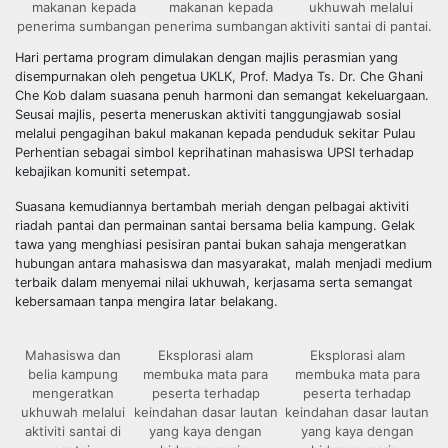
makanan kepada
makanan kepada
ukhuwah melalui
penerima sumbangan
penerima sumbangan
aktiviti santai di pantai.
Hari pertama program dimulakan dengan majlis perasmian yang
disempurnakan oleh pengetua UKLK, Prof. Madya Ts. Dr. Che Ghani
Che Kob dalam suasana penuh harmoni dan semangat kekeluargaan.
Seusai majlis, peserta meneruskan aktiviti tanggungjawab sosial
melalui pengagihan bakul makanan kepada penduduk sekitar Pulau
Perhentian sebagai simbol keprihatinan mahasiswa UPSI terhadap
kebajikan komuniti setempat.
Suasana kemudiannya bertambah meriah dengan pelbagai aktiviti
riadah pantai dan permainan santai bersama belia kampung. Gelak
tawa yang menghiasi pesisiran pantai bukan sahaja mengeratkan
hubungan antara mahasiswa dan masyarakat, malah menjadi medium
terbaik dalam menyemai nilai ukhuwah, kerjasama serta semangat
kebersamaan tanpa mengira latar belakang.
Mahasiswa dan
Eksplorasi alam
Eksplorasi alam
belia kampung
membuka mata para
membuka mata para
mengeratkan
peserta terhadap
peserta terhadap
ukhuwah melalui
keindahan dasar lautan
keindahan dasar lautan
aktiviti santai di
yang kaya dengan
yang kaya dengan