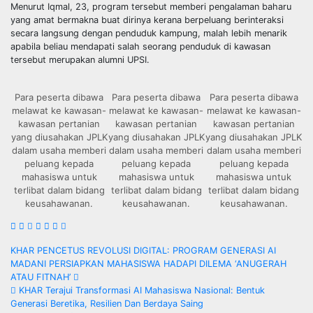
Menurut Iqmal, 23, program tersebut memberi pengalaman baharu
yang amat bermakna buat dirinya kerana berpeluang berinteraksi
secara langsung dengan penduduk kampung, malah lebih menarik
apabila beliau mendapati salah seorang penduduk di kawasan
tersebut merupakan alumni UPSI.
Para peserta dibawa
Para peserta dibawa
Para peserta dibawa
melawat ke kawasan-
melawat ke kawasan-
melawat ke kawasan-
kawasan pertanian
kawasan pertanian
kawasan pertanian
yang diusahakan JPLK
yang diusahakan JPLK
yang diusahakan JPLK
dalam usaha memberi
dalam usaha memberi
dalam usaha memberi
peluang kepada
peluang kepada
peluang kepada
mahasiswa untuk
mahasiswa untuk
mahasiswa untuk
terlibat dalam bidang
terlibat dalam bidang
terlibat dalam bidang
keusahawanan.
keusahawanan.
keusahawanan.
Navigasi
KHAR PENCETUS REVOLUSI DIGITAL: PROGRAM GENERASI AI
MADANI PERSIAPKAN MAHASISWA HADAPI DILEMA ‘ANUGERAH
kiriman
ATAU FITNAH’
KHAR Terajui Transformasi AI Mahasiswa Nasional: Bentuk
Generasi Beretika, Resilien Dan Berdaya Saing