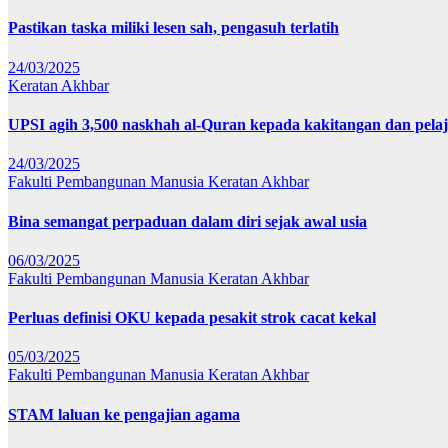
Pastikan taska miliki lesen sah, pengasuh terlatih
24/03/2025
Keratan Akhbar
UPSI agih 3,500 naskhah al-Quran kepada kakitangan dan pela
24/03/2025
Fakulti Pembangunan Manusia
Keratan Akhbar
Bina semangat perpaduan dalam diri sejak awal usia
06/03/2025
Fakulti Pembangunan Manusia
Keratan Akhbar
Perluas definisi OKU kepada pesakit strok cacat kekal
05/03/2025
Fakulti Pembangunan Manusia
Keratan Akhbar
STAM laluan ke pengajian agama