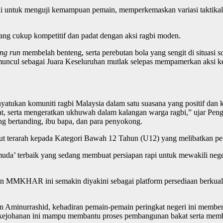
ni untuk menguji kemampuan pemain, memperkemaskan variasi taktikal,
ng cukup kompetitif dan padat dengan aksi ragbi moden.
ing run
membelah benteng, serta perebutan bola yang sengit di situasi
s
uncul sebagai Juara Keseluruhan mutlak selepas mempamerkan aksi ke
kan komuniti ragbi Malaysia dalam satu suasana yang positif dan kom
serta mengeratkan ukhuwah dalam kalangan warga ragbi,” ujar Pengar
ang bertanding, ibu bapa, dan para penyokong.
rut terarah kepada Kategori Bawah 12 Tahun (U12) yang melibatkan pe
uda’ terbaik yang sedang membuat persiapan rapi untuk mewakili neg
n MMKHAR ini semakin diyakini sebagai platform persediaan berkualit
 Aminurrashid, kehadiran pemain-pemain peringkat negeri ini memberi
 kejohanan ini mampu membantu proses pembangunan bakat serta memb