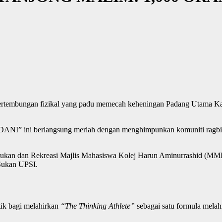
rtembungan fizikal yang padu memecah keheningan Padang Utama Kam
 ini berlangsung meriah dengan menghimpunkan komuniti ragbi, kelab
co Sukan dan Rekreasi Majlis Mahasiswa Kolej Harun Aminurrashid (MM
 Sukan UPSI.
stik bagi melahirkan
“The Thinking Athlete”
sebagai satu formula melahi