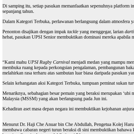
Di samping itu, setiap pasukan memanfaatkan sepenuhnya platform i
sepanjang tahun.
Dalam Kategori Terbuka, perlawanan berlangsung dalam atmosfera ya
Penonton disajikan dengan impak
tackle
yang menggegar, larian
dart
hebat, pasukan UPSI Senior membuktikan dominasi mereka apabila m
“Kami mahu
UPSI Rugby Carnival
menjadi medan yang mampu menyatu
membuka ruang kepada perkongsian pengalaman, pembangunan bakat, 
melahirkan rasa terharu atas sambutan luar biasa daripada pasukan y
Selain kehangatan aksi Kategori Terbuka, tumpuan peminat sukan tu
Menariknya, sebahagian besar pemain yang beraksi merupakan ‘ubi m
Malaysia (MSSM) yang akan berlangsung pada Jun ini.
Kehadiran aset masa depan negara ini membuktikan kejohanan anjura
Menurut Dr. Haji Che Anuar bin Che Abdullah, Pengetua Kolej Harun
membawa cabaran negeri turun beraksi di sini membuktikan bahawa