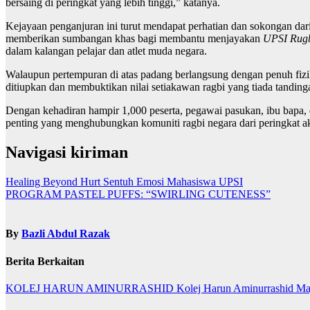
bersaing di peringkat yang lebih tinggi,” katanya.
Kejayaan penganjuran ini turut mendapat perhatian dan sokongan da
memberikan sumbangan khas bagi membantu menjayakan
UPSI Rugb
dalam kalangan pelajar dan atlet muda negara.
Walaupun pertempuran di atas padang berlangsung dengan penuh fizika
ditiupkan dan membuktikan nilai setiakawan ragbi yang tiada tanding
Dengan kehadiran hampir 1,000 peserta, pegawai pasukan, ibu bapa
penting yang menghubungkan komuniti ragbi negara dari peringkat ak
Navigasi kiriman
Healing Beyond Hurt Sentuh Emosi Mahasiswa UPSI
PROGRAM PASTEL PUFFS: “SWIRLING CUTENESS”
By
Bazli Abdul Razak
Berita Berkaitan
KOLEJ HARUN AMINURRASHID
Kolej Harun Aminurrashid
Ma