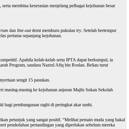
 serta membina keserasian menjelang pelbagai kejohanan besar
crum
dan
line-out
demi memburu pukulan
try
. Setelah bertempur
las pertama sepanjang kejohanan.
petitif. Apabila kelab-kelab serta IPTA dapat berkumpul, ia
ah Program, saudara Nazrul Afiq bin Roslan. Beliau turut
nyertaan sengit 15 pasukan.
eri masing-masing ke kejohanan anjuran Majlis Sukan Sekolah
i bagi pembangunan ragbi di peringkat akar umbi.
kan petunjuk yang sangat positif. “Melihat pemain muda yang bakal
eri pendedahan pertandingan yang diperlukan sebelum mereka