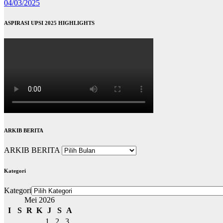
04/03/2025
ASPIRASI UPSI 2025 HIGHLIGHTS
ARKIB BERITA
ARKIB BERITA
Kategori
Kategori
Mei 2026
I
S
R
K
J
S
A
1
2
3