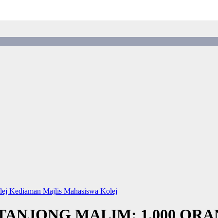
lej Kediaman
Majlis Mahasiswa Kolej
ANJONG MALIM: 1,000 OR