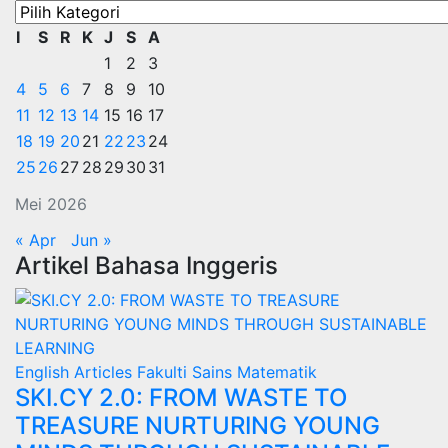
Kategori
I
S
R
K
J
S
A
1
2
3
4
5
6
7
8
9
10
11
12
13
14
15
16
17
18
19
20
21
22
23
24
25
26
27
28
29
30
31
Mei 2026
« Apr
Jun »
Artikel Bahasa Inggeris
English Articles
Fakulti Sains Matematik
SKI.CY 2.0: FROM WASTE TO
TREASURE NURTURING YOUNG