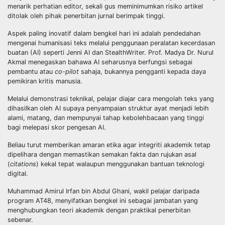
menarik perhatian editor, sekali gus meminimumkan risiko artikel
ditolak oleh pihak penerbitan jurnal berimpak tinggi.
Aspek paling inovatif dalam bengkel hari ini adalah pendedahan
mengenai humanisasi teks melalui penggunaan peralatan kecerdasan
buatan (AI) seperti Jenni AI dan StealthWriter. Prof. Madya Dr. Nurul
Akmal menegaskan bahawa AI seharusnya berfungsi sebagai
pembantu atau
co-pilot
sahaja, bukannya pengganti kepada daya
pemikiran kritis manusia.
Melalui demonstrasi teknikal, pelajar diajar cara mengolah teks yang
dihasilkan oleh AI supaya penyampaian struktur ayat menjadi lebih
alami, matang, dan mempunyai tahap kebolehbacaan yang tinggi
bagi melepasi skor pengesan AI.
Beliau turut memberikan amaran etika agar integriti akademik tetap
dipelihara dengan memastikan semakan fakta dan rujukan asal
(
citations
) kekal tepat walaupun menggunakan bantuan teknologi
digital.
Muhammad Amirul Irfan bin Abdul Ghani, wakil pelajar daripada
program AT48, menyifatkan bengkel ini sebagai jambatan yang
menghubungkan teori akademik dengan praktikal penerbitan
sebenar.