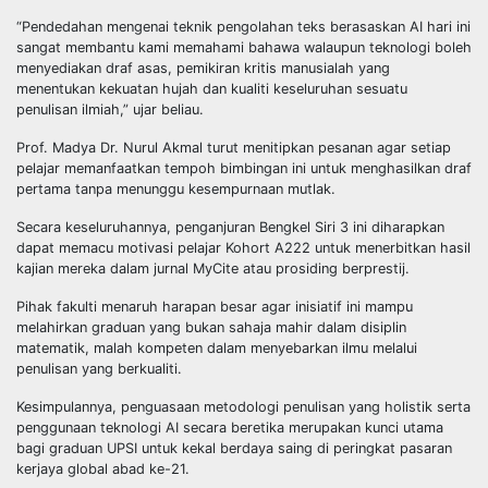
“Pendedahan mengenai teknik pengolahan teks berasaskan AI hari ini
sangat membantu kami memahami bahawa walaupun teknologi boleh
menyediakan draf asas, pemikiran kritis manusialah yang
menentukan kekuatan hujah dan kualiti keseluruhan sesuatu
penulisan ilmiah,” ujar beliau.
Prof. Madya Dr. Nurul Akmal turut menitipkan pesanan agar setiap
pelajar memanfaatkan tempoh bimbingan ini untuk menghasilkan draf
pertama tanpa menunggu kesempurnaan mutlak.
Secara keseluruhannya, penganjuran Bengkel Siri 3 ini diharapkan
dapat memacu motivasi pelajar Kohort A222 untuk menerbitkan hasil
kajian mereka dalam jurnal MyCite atau prosiding berprestij.
Pihak fakulti menaruh harapan besar agar inisiatif ini mampu
melahirkan graduan yang bukan sahaja mahir dalam disiplin
matematik, malah kompeten dalam menyebarkan ilmu melalui
penulisan yang berkualiti.
Kesimpulannya, penguasaan metodologi penulisan yang holistik serta
penggunaan teknologi AI secara beretika merupakan kunci utama
bagi graduan UPSI untuk kekal berdaya saing di peringkat pasaran
kerjaya global abad ke-21.