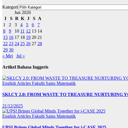
Kategori
Jun 2026
I
S
R
K
J
S
A
1
2
3
4
5
6
7
8
9
10
11
12
13
14
15
16
17
18
19
20
21
22
23
24
25
26
27
28
29
30
« Mei
Jul »
Artikel Bahasa Inggeris
English Articles
Fakulti Sains Matematik
SKI.CY 2.0: FROM WASTE TO TREASURE NURTURING
21/12/2025
English Articles
Fakulti Sains Matematik
UPSI Brings Global Minds Together for i-CASE 2025