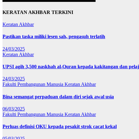
KERATAN AKHBAR TERKINI
Keratan Akhbar
Pastikan taska miliki lesen sah, pengasuh terlatih
24/03/2025
Keratan Akhbar
UPSI agih 3,500 naskhah al-Quran kepada kakitangan dan pela
24/03/2025
Fakulti Pembangunan Manusia
Keratan Akhbar
Bina semangat perpaduan dalam diri sejak awal usia
06/03/2025
Fakulti Pembangunan Manusia
Keratan Akhbar
Perluas definisi OKU kepada pesakit strok cacat kekal
05/03/2025