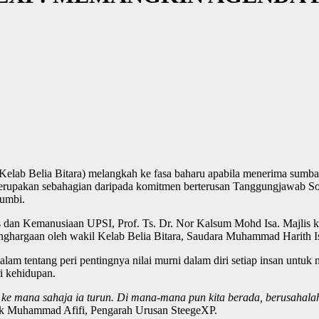
Kelab Belia Bitara) melangkah ke fasa baharu apabila menerima sumb
merupakan sebahagian daripada komitmen berterusan Tanggungjawab S
 umbi.
ns dan Kemanusiaan UPSI, Prof. Ts. Dr. Nor Kalsum Mohd Isa. Majlis 
ghargaan oleh wakil Kelab Belia Bitara, Saudara Muhammad Harith Is
 tentang peri pentingnya nilai murni dalam diri setiap insan untuk
i kehidupan.
 ke mana sahaja ia turun. Di mana-mana pun kita berada, berusahal
k Muhammad Afifi, Pengarah Urusan SteegeXP.