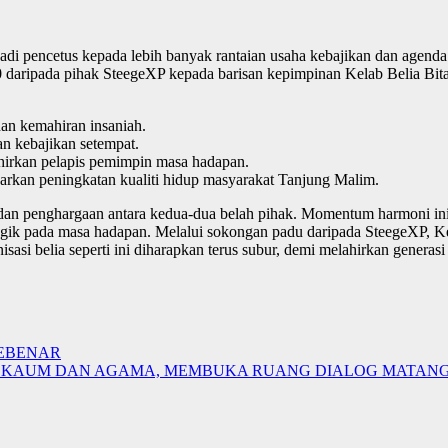
adi pencetus kepada lebih banyak rantaian usaha kebajikan dan agen
 daripada pihak SteegeXP kepada barisan kepimpinan Kelab Belia Bita
dan kemahiran insaniah.
n kebajikan setempat.
hirkan pelapis pemimpin masa hadapan.
rkan peningkatan kualiti hidup masyarakat Tanjung Malim.
ah dan penghargaan antara kedua-dua belah pihak. Momentum harmoni ini
tegik pada masa hadapan. Melalui sokongan padu daripada SteegeXP, K
sasi belia seperti ini diharapkan terus subur, demi melahirkan generas
SEBENAR
 KAUM DAN AGAMA, MEMBUKA RUANG DIALOG MATANG