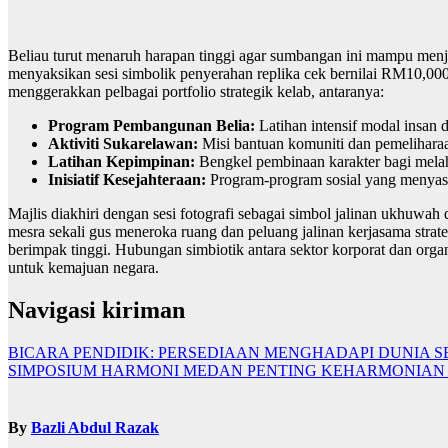
Beliau turut menaruh harapan tinggi agar sumbangan ini mampu menj
menyaksikan sesi simbolik penyerahan replika cek bernilai RM10,000
menggerakkan pelbagai portfolio strategik kelab, antaranya:
Program Pembangunan Belia:
Latihan intensif modal insan 
Aktiviti Sukarelawan:
Misi bantuan komuniti dan pemeliharaa
Latihan Kepimpinan:
Bengkel pembinaan karakter bagi mela
Inisiatif Kesejahteraan:
Program-program sosial yang menyasa
Majlis diakhiri dengan sesi fotografi sebagai simbol jalinan ukhuw
mesra sekali gus meneroka ruang dan peluang jalinan kerjasama stra
berimpak tinggi. Hubungan simbiotik antara sektor korporat dan organi
untuk kemajuan negara.
Navigasi kiriman
BICARA PENDIDIK: PERSEDIAAN MENGHADAPI DUNIA 
SIMPOSIUM HARMONI MEDAN PENTING KEHARMONIAN
By
Bazli Abdul Razak