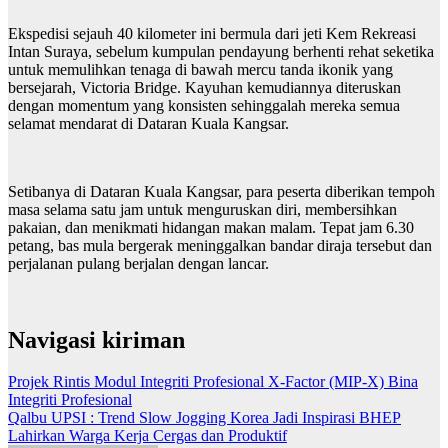
Ekspedisi sejauh 40 kilometer ini bermula dari jeti Kem Rekreasi
Intan Suraya, sebelum kumpulan pendayung berhenti rehat seketika
untuk memulihkan tenaga di bawah mercu tanda ikonik yang
bersejarah, Victoria Bridge. Kayuhan kemudiannya diteruskan
dengan momentum yang konsisten sehinggalah mereka semua
selamat mendarat di Dataran Kuala Kangsar.
Setibanya di Dataran Kuala Kangsar, para peserta diberikan tempoh
masa selama satu jam untuk menguruskan diri, membersihkan
pakaian, dan menikmati hidangan makan malam. Tepat jam 6.30
petang, bas mula bergerak meninggalkan bandar diraja tersebut dan
perjalanan pulang berjalan dengan lancar.
Navigasi kiriman
Projek Rintis Modul Integriti Profesional X-Factor (MIP-X) Bina
Integriti Profesional
Qalbu UPSI : Trend Slow Jogging Korea Jadi Inspirasi BHEP
Lahirkan Warga Kerja Cergas dan Produktif