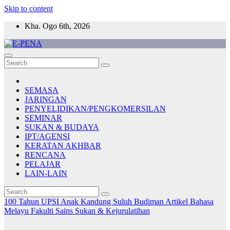
Skip to content
Kha. Ogo 6th, 2026
E-PENA
Berita Digital Terkini
SEMASA
JARINGAN
PENYELIDIKAN/PENGKOMERSILAN
SEMINAR
SUKAN & BUDAYA
IPT/AGENSI
KERATAN AKHBAR
RENCANA
PELAJAR
LAIN-LAIN
100 Tahun UPSI
Anak Kandung Suluh Budiman
Artikel Bahasa
Melayu
Fakulti Sains Sukan & Kejurulatihan