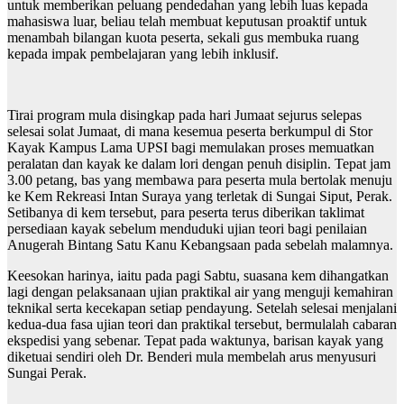
untuk memberikan peluang pendedahan yang lebih luas kepada
mahasiswa luar, beliau telah membuat keputusan proaktif untuk
menambah bilangan kuota peserta, sekali gus membuka ruang
kepada impak pembelajaran yang lebih inklusif.
Tirai program mula disingkap pada hari Jumaat sejurus selepas
selesai solat Jumaat, di mana kesemua peserta berkumpul di Stor
Kayak Kampus Lama UPSI bagi memulakan proses memuatkan
peralatan dan kayak ke dalam lori dengan penuh disiplin. Tepat jam
3.00 petang, bas yang membawa para peserta mula bertolak menuju
ke Kem Rekreasi Intan Suraya yang terletak di Sungai Siput, Perak.
Setibanya di kem tersebut, para peserta terus diberikan taklimat
persediaan kayak sebelum menduduki ujian teori bagi penilaian
Anugerah Bintang Satu Kanu Kebangsaan pada sebelah malamnya.
Keesokan harinya, iaitu pada pagi Sabtu, suasana kem dihangatkan
lagi dengan pelaksanaan ujian praktikal air yang menguji kemahiran
teknikal serta kecekapan setiap pendayung. Setelah selesai menjalani
kedua-dua fasa ujian teori dan praktikal tersebut, bermulalah cabaran
ekspedisi yang sebenar. Tepat pada waktunya, barisan kayak yang
diketuai sendiri oleh Dr. Benderi mula membelah arus menyusuri
Sungai Perak.