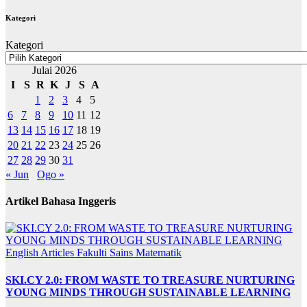
Kategori
Kategori
Julai 2026
I
S
R
K
J
S
A
1
2
3
4
5
6
7
8
9
10
11
12
13
14
15
16
17
18
19
20
21
22
23
24
25
26
27
28
29
30
31
« Jun
Ogo »
Artikel Bahasa Inggeris
English Articles
Fakulti Sains Matematik
SKI.CY 2.0: FROM WASTE TO TREASURE NURTURING
YOUNG MINDS THROUGH SUSTAINABLE LEARNING