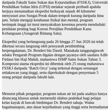
daripada Fakulti Sains Sukan dan Kejurulatihan (FSSKJ), Universiti
Pendidikan Sultan Idris (UPSI) melakar sejarah peribadi apabila
berjaya menamatkan ekspedisi berkayak sejauh 40 kilometer
menyusuri arus Sungai Perak dalam tempoh kurang daripada lima
jam. Selain menguji ketahanan fizikal dan mental, program
berimpak tinggi ini turut menyaksikan kesemua peserta menduduki
penilaian penting bagi Kursus Persijilan Pendidikan Kanu
Kebangsaan (Anugerah Bintang Satu).
Ekspedisi yang berlangsung pada 26 hingga 27 Jun 2026 ini telah
diketuai secara langsung oleh pensyarah pembimbing
berpengalaman, Dr. Benderi bin Dasril. Manakala tanggungjawab
selaku Pengarah Program digalas dengan jayanya oleh saudara Adib
Firdaus bin Haji Mahdi, mahasiswa ISMP Sains Sukan Tahun 3.
Komposisi utama ekspedisi ini dibentuk oleh 25 orang mahasiswa
FSSKJ daripada ‘Batch Orca’ yang terkenal dengan semangat
setiakawan yang tinggi, serta diperkukuh dengan penyertaan 5
orang pelajar daripada fakulti lain.
Menurut pihak penganjur, program sukan air ini pada asalnya hanya
dirancang khusus untuk memenuhi silabus praktikal bagi pelajar
kelas kayak di bawah bimbingan Dr. Benderi sahaja. Walau
bagaimanapun, atas dasar keprihatinan yang tinggi serta bermatlamat