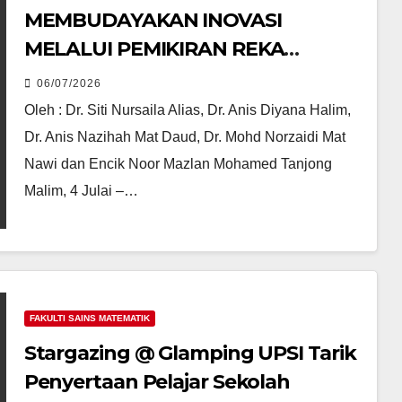
MEMBUDAYAKAN INOVASI
MELALUI PEMIKIRAN REKA
BENTUK BERBANTUKAN ARDUINO
06/07/2026
DAN KECERDASAN BUATAN (AI)
Oleh : Dr. Siti Nursaila Alias, Dr. Anis Diyana Halim,
Dr. Anis Nazihah Mat Daud, Dr. Mohd Norzaidi Mat
Nawi dan Encik Noor Mazlan Mohamed Tanjong
Malim, 4 Julai –…
FAKULTI SAINS MATEMATIK
Stargazing @ Glamping UPSI Tarik
Penyertaan Pelajar Sekolah