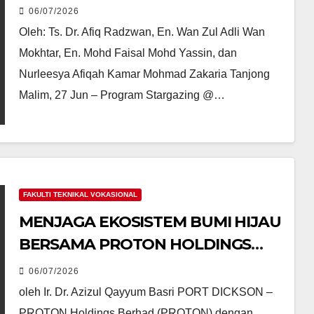
06/07/2026
Oleh: Ts. Dr. Afiq Radzwan, En. Wan Zul Adli Wan
Mokhtar, En. Mohd Faisal Mohd Yassin, dan
Nurleesya Afiqah Kamar Mohmad Zakaria Tanjong
Malim, 27 Jun – Program Stargazing @…
FAKULTI TEKNIKAL VOKASIONAL
MENJAGA EKOSISTEM BUMI HIJAU
BERSAMA PROTON HOLDINGS
BERHAD.
06/07/2026
oleh Ir. Dr. Azizul Qayyum Basri PORT DICKSON –
PROTON Holdings Berhad (PROTON) dengan