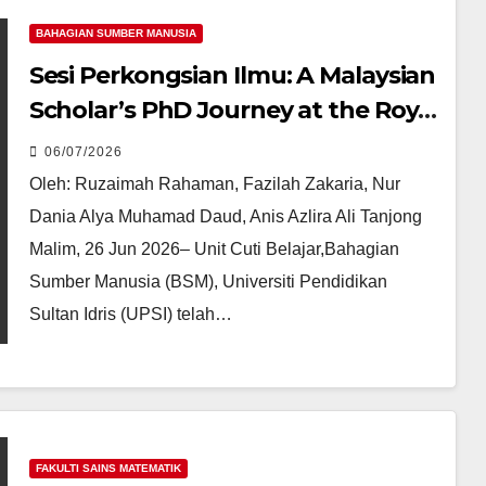
BAHAGIAN SUMBER MANUSIA
Sesi Perkongsian Ilmu: A Malaysian
Scholar’s PhD Journey at the Royal
College of Music, London –
06/07/2026
Challenges, Resilience and
Oleh: Ruzaimah Rahaman, Fazilah Zakaria, Nur
Rewards
Dania Alya Muhamad Daud, Anis Azlira Ali Tanjong
Malim, 26 Jun 2026– Unit Cuti Belajar,Bahagian
Sumber Manusia (BSM), Universiti Pendidikan
Sultan Idris (UPSI) telah…
FAKULTI SAINS MATEMATIK