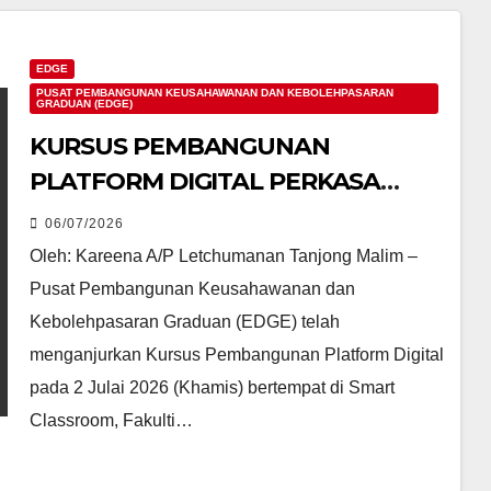
EDGE
PUSAT PEMBANGUNAN KEUSAHAWANAN DAN KEBOLEHPASARAN
GRADUAN (EDGE)
KURSUS PEMBANGUNAN
PLATFORM DIGITAL PERKASA
USAHAWAN MAHASISWA HADAPI
06/07/2026
EKOSISTEM KEUSAHAWANAN
Oleh: Kareena A/P Letchumanan Tanjong Malim –
DIGITAL
Pusat Pembangunan Keusahawanan dan
Kebolehpasaran Graduan (EDGE) telah
menganjurkan Kursus Pembangunan Platform Digital
pada 2 Julai 2026 (Khamis) bertempat di Smart
Classroom, Fakulti…