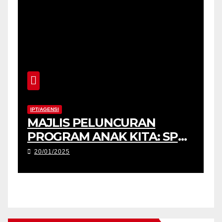
IPT/AGENSI
MAJLIS PELUNCURAN
PROGRAM ANAK KITA: SPM
2025 (USM) DAN
20/01/2025
PENYERAHAN TABLET
PENDIDIKAN, PERINGKAT
NEGERI KEDAH