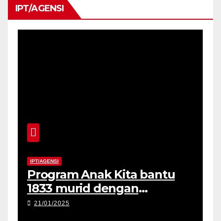
IPT/AGENSI
IPT/AGENSI
Program Anak Kita bantu
1833 murid dengan
penyerahan peranti di
21/01/2025
Negeri Sabah