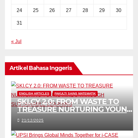
24
25
26
27
28
29
30
31
« Jul
Artikel Bahasa Inggeris
ENGLISH ARTICLES
FAKULTI SAINS MATEMATIK
SKI.CY 2.0: FROM WASTE TO
TREASURE NURTURING YOUNG
MINDS THROUGH
21/12/2025
SUSTAINABLE LEARNING