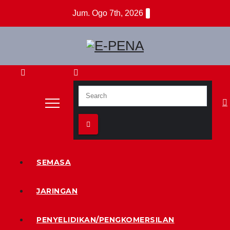
Skip
Jum. Ogo 7th, 2026
to
content
Berita Digital Terkini
E-PENA
SEMASA
JARINGAN
PENYELIDIKAN/PENGKOMERSILAN