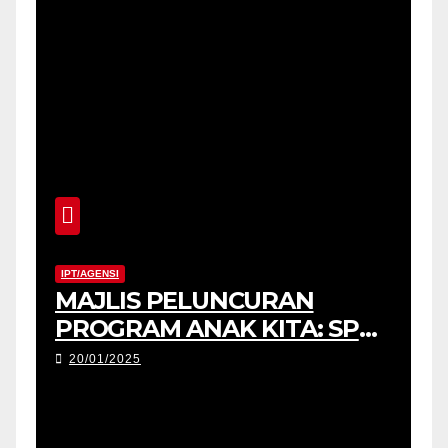
IPT/AGENSI
MAJLIS PELUNCURAN
PROGRAM ANAK KITA: SPM
2025 (USM) DAN
20/01/2025
PENYERAHAN TABLET
PENDIDIKAN PERINGKAT
NEGERI TERENGGANU