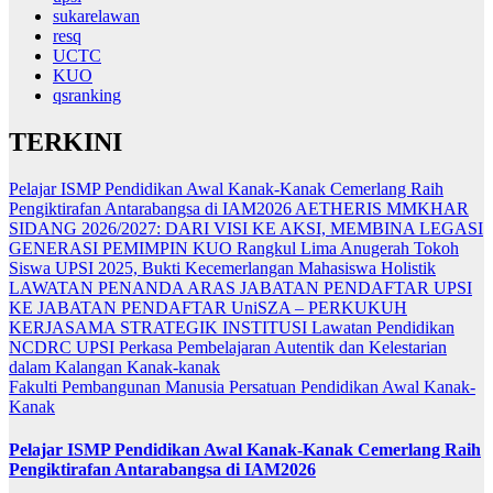
sukarelawan
resq
UCTC
KUO
qsranking
TERKINI
Pelajar ISMP Pendidikan Awal Kanak-Kanak Cemerlang Raih
Pengiktirafan Antarabangsa di IAM2026
AETHERIS MMKHAR
SIDANG 2026/2027: DARI VISI KE AKSI, MEMBINA LEGASI
GENERASI PEMIMPIN
KUO Rangkul Lima Anugerah Tokoh
Siswa UPSI 2025, Bukti Kecemerlangan Mahasiswa Holistik
LAWATAN PENANDA ARAS JABATAN PENDAFTAR UPSI
KE JABATAN PENDAFTAR UniSZA – PERKUKUH
KERJASAMA STRATEGIK INSTITUSI
Lawatan Pendidikan
NCDRC UPSI Perkasa Pembelajaran Autentik dan Kelestarian
dalam Kalangan Kanak-kanak
Fakulti Pembangunan Manusia
Persatuan Pendidikan Awal Kanak-
Kanak
Pelajar ISMP Pendidikan Awal Kanak-Kanak Cemerlang Raih
Pengiktirafan Antarabangsa di IAM2026