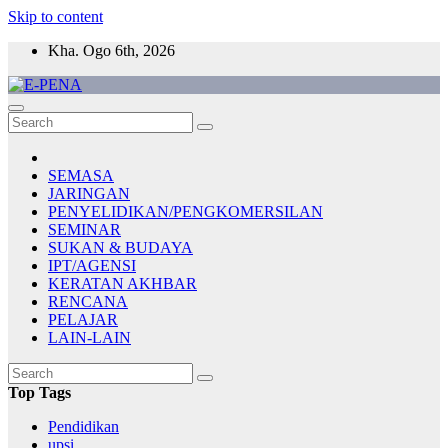
Skip to content
Kha. Ogo 6th, 2026
Berita Digital Terkini
E-PENA
SEMASA
JARINGAN
PENYELIDIKAN/PENGKOMERSILAN
SEMINAR
SUKAN & BUDAYA
IPT/AGENSI
KERATAN AKHBAR
RENCANA
PELAJAR
LAIN-LAIN
Top Tags
Pendidikan
upsi