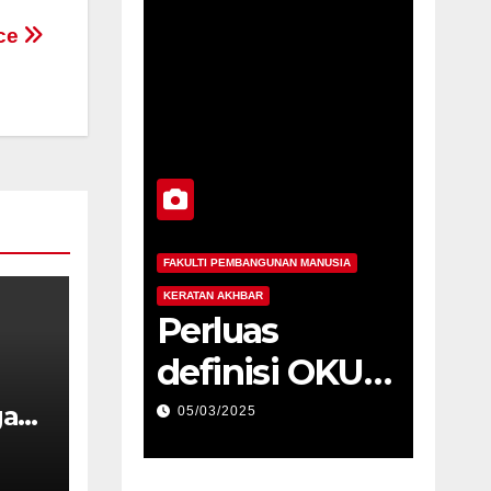
nce
FAKULTI PEMBANGUNAN MANUSIA
FAKULTI PEMBANGUNAN MANUSIA
KERATAN AKHBAR
KERATAN AKHBAR
Perluas
STAM laluan
definisi OKU
ke pengajia
kepada
agama
gan
05/03/2025
04/03/2025
ui
pesakit strok