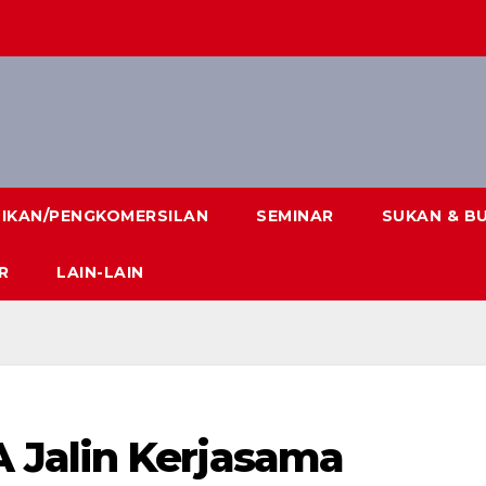
DIKAN/PENGKOMERSILAN
SEMINAR
SUKAN & B
R
LAIN-LAIN
Jalin Kerjasama