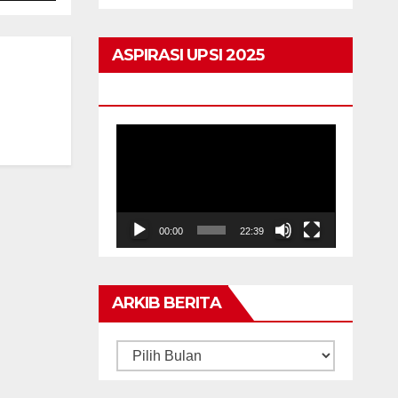
cacat kekal
ASPIRASI UPSI 2025
HIGHLIGHTS
Pemain
Video
00:00
22:39
ARKIB BERITA
ARKIB
BERITA