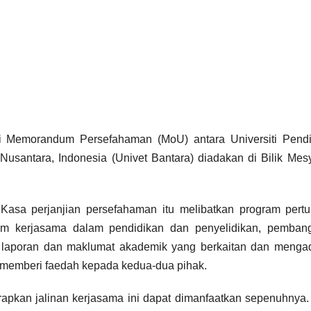
 Memorandum Persefahaman (MoU) antara Universiti Pendi
Nusantara, Indonesia (Univet Bantara) diadakan di Bilik Mes
IPT/AGENSI
Program Anak
 Kasa perjanjian persefahaman itu melibatkan program pert
gram kerjasama dalam pendidikan dan penyelidikan, pemban
Kita bantu
n, laporan dan maklumat akademik yang berkaitan dan menga
1833 murid
g memberi faedah kepada kedua-dua pihak.
21/01/2025
dengan
arapkan jalinan kerjasama ini dapat dimanfaatkan sepenuhnya