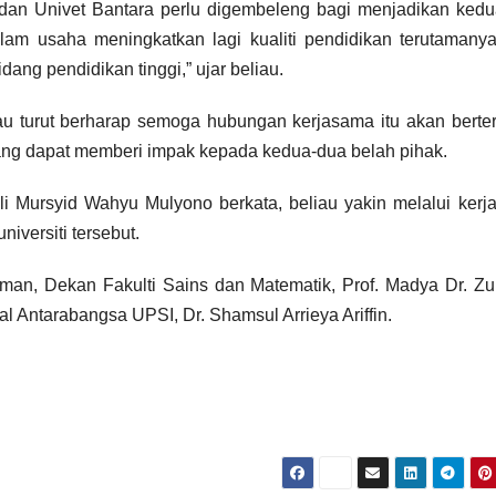
penyerahan
an Univet Bantara perlu digembeleng bagi menjadikan kedu
dalam usaha meningkatkan lagi kualiti pendidikan terutamany
peranti di
ng pendidikan tinggi,” ujar beliau.
Negeri Sabah
au turut berharap semoga hubungan kerjasama itu akan berte
yang dapat memberi impak kepada kedua-dua belah pihak.
Ali Mursyid Wahyu Mulyono berkata, beliau yakin melalui ker
niversiti tersebut.
man, Dekan Fakulti Sains dan Matematik, Prof. Madya Dr. Zul
Antarabangsa UPSI, Dr. Shamsul Arrieya Ariffin.