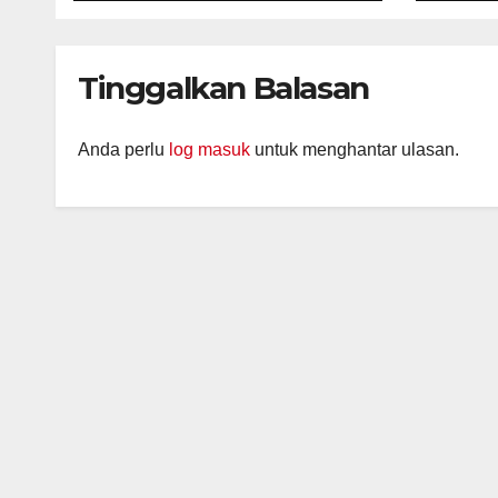
ka
Tanjong Malim
Kemi
da
Tinggalkan Balasan
Anda perlu
log masuk
untuk menghantar ulasan.