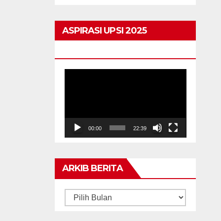
kekal
ASPIRASI UPSI 2025
HIGHLIGHTS
Pemain
Video
00:00
22:39
ARKIB BERITA
ARKIB
BERITA