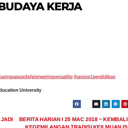
BUDAYA KERJA
oaringupwards
#pioneeringversatility
#upsino1pendidikan
IPT/AGENSI
Progr
Education University
Kita b
1833 m
21/01/2025
denga
 JADI
BERITA HARIAN I 25 MAC 2018 ~ KEMBAL
KEGEMILANGAN TRADISI KEILMUAN I