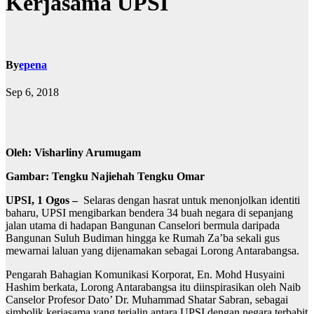
Kerjasama UPSI
By
epena
Sep 6, 2018
Oleh: Visharliny Arumugam
Gambar: Tengku Najiehah Tengku Omar
UPSI, 1 Ogos –
Selaras dengan hasrat untuk menonjolkan identiti
baharu, UPSI mengibarkan bendera 34 buah negara di sepanjang
jalan utama di hadapan Bangunan Canselori bermula daripada
Bangunan Suluh Budiman hingga ke Rumah Za’ba sekali gus
mewarnai laluan yang dijenamakan sebagai Lorong Antarabangsa.
Pengarah Bahagian Komunikasi Korporat, En. Mohd Husyaini
Hashim berkata, Lorong Antarabangsa itu diinspirasikan oleh Naib
Canselor Profesor Dato’ Dr. Muhammad Shatar Sabran, sebagai
simbolik kerjasama yang terjalin antara UPSI dengan negara terbabit