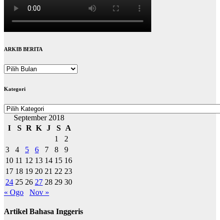
ARKIB BERITA
ARKIB
BERITA
Kategori
Kategori
September 2018
I
S
R
K
J
S
A
1
2
3
4
5
6
7
8
9
10
11
12
13
14
15
16
17
18
19
20
21
22
23
24
25
26
27
28
29
30
« Ogo
Nov »
Artikel Bahasa Inggeris