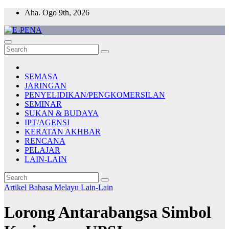
Skip
Aha. Ogo 9th, 2026
to
content
E-PENA
Berita Digital Terkini
SEMASA
JARINGAN
PENYELIDIKAN/PENGKOMERSILAN
SEMINAR
SUKAN & BUDAYA
IPT/AGENSI
KERATAN AKHBAR
RENCANA
PELAJAR
LAIN-LAIN
Artikel Bahasa Melayu
Lain-Lain
Lorong Antarabangsa Simbol