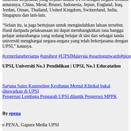
antaranya, China, Mesir, Brunei, Indonesia, Jepun, England, Iraq,
Jordan, Oman, Thailand, United Kingdom, Switzerland, India,
Singapura dan lain-lain.
“Selain itu, ia juga bertujuan untuk mengindahkan laluan tersebut.
Hasil daripada pelaksanaan ini dapat membangkitkan rasa bangga
pelajar antarabangsa yang sedang belajar di sini dan sebagai tanda
universiti menghargai negara-negara yang telah bekerjasama dengan
UPSI,” katanya.
#cemerlangbersama
#upsibest
#UPSIMalaysia
#soaringupwards
#pion
UPSI, Universiti No.1 Pendidikan | UPSI, No.1 Educatation
Sarjana Sains Kaunseling Kesihatan Mental Klinikal bakal
ditawarkan di UPSI
Navigasi
Pengerusi Lembaga Pengarah UPSI dilantik Pengerusi MPPK
kiriman
By
epena
e-PENA, Gapura Media UPSI