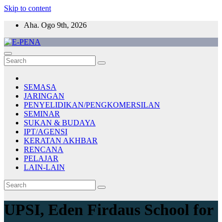
Skip to content
Aha. Ogo 9th, 2026
E-PENA
Berita Digital Terkini
SEMASA
JARINGAN
PENYELIDIKAN/PENGKOMERSILAN
SEMINAR
SUKAN & BUDAYA
IPT/AGENSI
KERATAN AKHBAR
RENCANA
PELAJAR
LAIN-LAIN
UPSI, Eden Firdaus School for