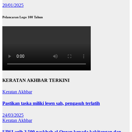
20/01/2025
Pelancaran Logo 100 Tahun
KERATAN AKHBAR TERKINI
Keratan Akhbar
Pastikan taska miliki lesen sah, pengasuh terlatih
24/03/2025
Keratan Akhbar
UPSI agih 3,500 naskhah al-Quran kepada kakitangan dan