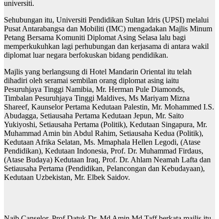
universiti.
Sehubungan itu, Universiti Pendidikan Sultan Idris (UPSI) melalui
Pusat Antarabangsa dan Mobiliti (IMC) mengadakan Majlis Minum
Petang Bersama Komuniti Diplomat Asing Selasa lalu bagi
memperkukuhkan lagi perhubungan dan kerjasama di antara wakil
diplomat luar negara berfokuskan bidang pendidikan.
Majlis yang berlangsung di Hotel Mandarin Oriental itu telah
dihadiri oleh seramai sembilan orang diplomat asing iaitu
Pesuruhjaya Tinggi Namibia, Mr. Herman Pule Diamonds,
Timbalan Pesuruhjaya Tinggi Maldives, Ms Mariyam Mizna
Shareef, Kaunselor Pertama Kedutaan Palestin, Mr. Mohammed I.S.
Abudagga, Setiausaha Pertama Kedutaan Jepun, Mr. Saito
Yukiyoshi, Setiausaha Pertama (Politik), Kedutaan Singapura, Mr.
Muhammad Amin bin Abdul Rahim, Setiausaha Kedua (Politik),
Kedutaan Afrika Selatan, Ms. Mmaphala Hellen Legodi, (Atase
Pendidikan), Kedutaan Indonesia, Prof. Dr. Muhammad Firdaus,
(Atase Budaya) Kedutaan Iraq, Prof. Dr. Ahlam Neamah Lafta dan
Setiausaha Pertama (Pendidikan, Pelancongan dan Kebudayaan),
Kedutaan Uzbekistan, Mr. Elbek Saidov.
Naib Canselor, Prof Datuk Dr. Md Amin Md Taff berkata majlis itu