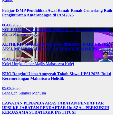
Kanak
Pelajar ISMP Pendidikan Awal Kanak-Kanak Cemerlang Raih
Pengiktirafan Antarabangsa di IAM2026
06/08/2026
KOLEJ HARUN AMINURRASHID
Kolej Harun Aminurrashid
Majlis Mahasiswa Kolej
AETHERIS MMKHAR SIDANG 2026/2027: DARI VISI KE
AKSI, MEMBINA LEGASI GENERASI PEMIMPIN
05/08/2026
Kolej Ungku Omar
Majlis Mahasiswa Kolej
KUO Rangkul Lima Anugerah Tokoh Siswa UPSI 2025, Bukti
Kecemerlangan Mahasiswa Holistik
05/08/2026
Bahagian Sumber Manusia
LAWATAN PENANDA ARAS JABATAN PENDAFTAR
UPSI KE JABATAN PENDAFTAR UniSZA – PERKUKUH
KERJASAMA STRATEGIK INSTITUSI