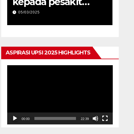
pengajian agama
l
04/03/2025
ASPIRASI UPSI 2025 HIGHLIGHTS
Pemain
Video
00:00
22:39