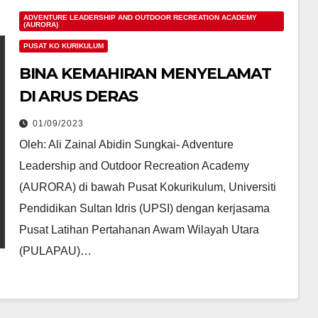
ADVENTURE LEADERSHIP AND OUTDOOR RECREATION ACADEMY
(AURORA)
PUSAT KO KURIKULUM
BINA KEMAHIRAN MENYELAMAT
DI ARUS DERAS
01/09/2023
Oleh: Ali Zainal Abidin Sungkai- Adventure
Leadership and Outdoor Recreation Academy
(AURORA) di bawah Pusat Kokurikulum, Universiti
Pendidikan Sultan Idris (UPSI) dengan kerjasama
Pusat Latihan Pertahanan Awam Wilayah Utara
(PULAPAU)…
IPT/AGENSI
Anak Kita
MAJLIS
33 murid
PELUNCURAN