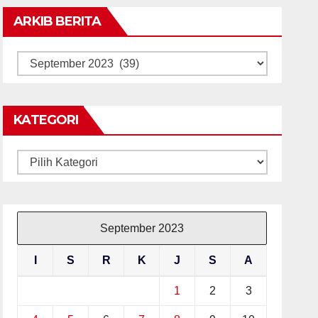
ARKIB BERITA
ARKIB
BERITA
KATEGORI
Kategori
September 2023
I
S
R
K
J
S
A
1
2
3