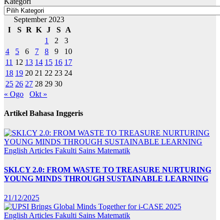
Kategori
September 2023
I
S
R
K
J
S
A
1
2
3
4
5
6
7
8
9
10
11
12
13
14
15
16
17
18
19
20
21
22
23
24
25
26
27
28
29
30
« Ogo
Okt »
Artikel Bahasa Inggeris
English Articles
Fakulti Sains Matematik
SKI.CY 2.0: FROM WASTE TO TREASURE NURTURING
YOUNG MINDS THROUGH SUSTAINABLE LEARNING
21/12/2025
English Articles
Fakulti Sains Matematik