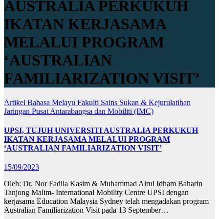
AUSTRALIA PERKUKUH
IKATAN KERJASAMA
MELALUI PROGRAM
‘AUSTRALIAN
FAMILIARIZATION VISIT’
Artikel Bahasa Melayu
Fakulti Sains Sukan & Kejurulatihan
Jaringan
Pusat Antarabangsa dan Mobiliti (IMC)
UPSI, TUJUH UNIVERSITI AUSTRALIA PERKUKUH
IKATAN KERJASAMA MELALUI PROGRAM
‘AUSTRALIAN FAMILIARIZATION VISIT’
15/09/2023
Oleh: Dr. Nor Fadila Kasim & Muhammad Airul Idham Baharin
Tanjong Malim- International Mobility Centre UPSI dengan
kerjasama Education Malaysia Sydney telah mengadakan program
Australian Familiarization Visit pada 13 September…