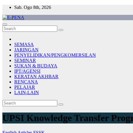
Skip
Sab. Ogo 8th, 2026
to
content
E-PENA
Berita Digital Terkini
SEMASA
JARINGAN
PENYELIDIKAN/PENGKOMERSILAN
SEMINAR
SUKAN & BUDAYA
IPT/AGENSI
KERATAN AKHBAR
RENCANA
PELAJAR
LAIN-LAIN
UPSI Knowledge Transfer Prog
English Articles
FSSK