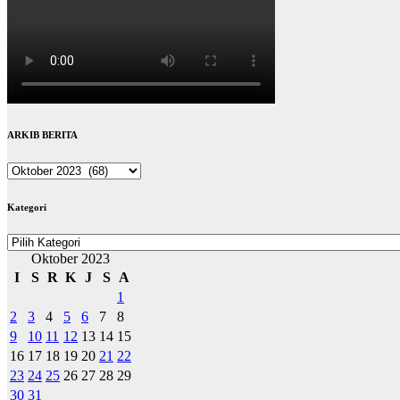
ARKIB BERITA
ARKIB
BERITA
Kategori
Kategori
Oktober 2023
I
S
R
K
J
S
A
1
2
3
4
5
6
7
8
9
10
11
12
13
14
15
16
17
18
19
20
21
22
23
24
25
26
27
28
29
30
31