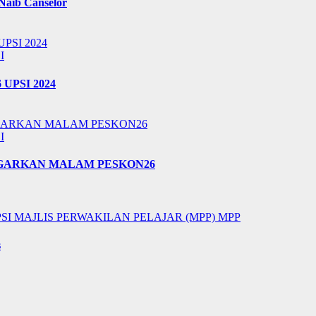
 Naib Canselor
I
6 UPSI 2024
I
EGARKAN MALAM PESKON26
PSI
MAJLIS PERWAKILAN PELAJAR (MPP)
MPP
s