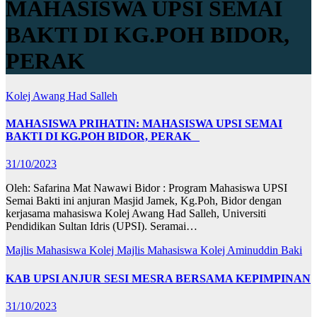
MAHASISWA UPSI SEMAI
BAKTI DI KG.POH BIDOR,
PERAK
Kolej Awang Had Salleh
MAHASISWA PRIHATIN: MAHASISWA UPSI SEMAI
BAKTI DI KG.POH BIDOR, PERAK
31/10/2023
Oleh: Safarina Mat Nawawi Bidor : Program Mahasiswa UPSI
Semai Bakti ini anjuran Masjid Jamek, Kg.Poh, Bidor dengan
kerjasama mahasiswa Kolej Awang Had Salleh, Universiti
Pendidikan Sultan Idris (UPSI). Seramai…
Majlis Mahasiswa Kolej
Majlis Mahasiswa Kolej Aminuddin Baki
KAB UPSI ANJUR SESI MESRA BERSAMA KEPIMPINAN
31/10/2023