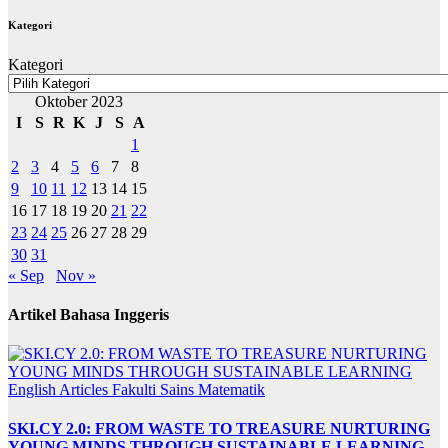
Kategori
Kategori
Oktober 2023
I
S
R
K
J
S
A
1
2
3
4
5
6
7
8
9
10
11
12
13
14
15
16
17
18
19
20
21
22
23
24
25
26
27
28
29
30
31
« Sep
Nov »
Artikel Bahasa Inggeris
English Articles
Fakulti Sains Matematik
SKI.CY 2.0: FROM WASTE TO TREASURE NURTURING
YOUNG MINDS THROUGH SUSTAINABLE LEARNING