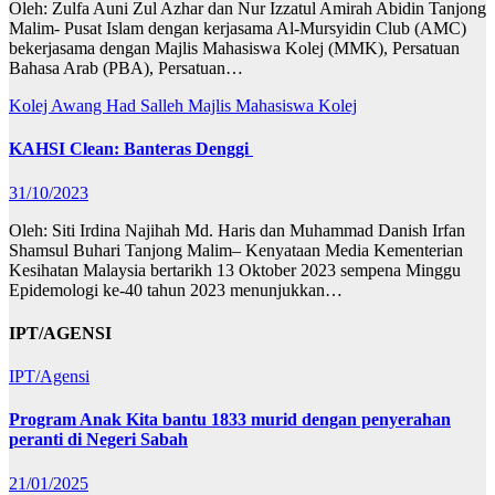
Oleh: Zulfa Auni Zul Azhar dan Nur Izzatul Amirah Abidin Tanjong
Malim- Pusat Islam dengan kerjasama Al-Mursyidin Club (AMC)
bekerjasama dengan Majlis Mahasiswa Kolej (MMK), Persatuan
Bahasa Arab (PBA), Persatuan…
Kolej Awang Had Salleh
Majlis Mahasiswa Kolej
KAHSI Clean: Banteras Denggi
31/10/2023
Oleh: Siti Irdina Najihah Md. Haris dan Muhammad Danish Irfan
Shamsul Buhari Tanjong Malim– Kenyataan Media Kementerian
Kesihatan Malaysia bertarikh 13 Oktober 2023 sempena Minggu
Epidemologi ke-40 tahun 2023 menunjukkan…
IPT/AGENSI
IPT/Agensi
Program Anak Kita bantu 1833 murid dengan penyerahan
peranti di Negeri Sabah
21/01/2025