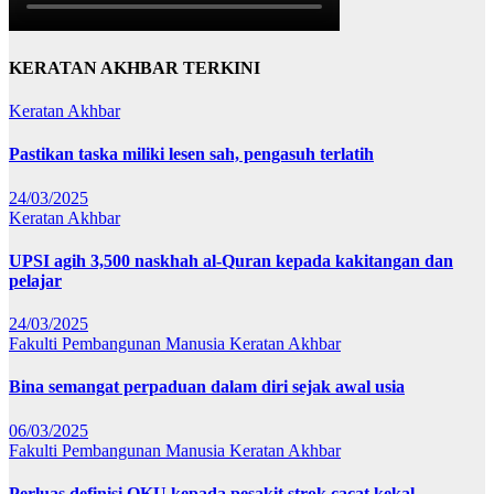
KERATAN AKHBAR TERKINI
Keratan Akhbar
Pastikan taska miliki lesen sah, pengasuh terlatih
24/03/2025
Keratan Akhbar
UPSI agih 3,500 naskhah al-Quran kepada kakitangan dan
pelajar
24/03/2025
Fakulti Pembangunan Manusia
Keratan Akhbar
Bina semangat perpaduan dalam diri sejak awal usia
06/03/2025
Fakulti Pembangunan Manusia
Keratan Akhbar
Perluas definisi OKU kepada pesakit strok cacat kekal