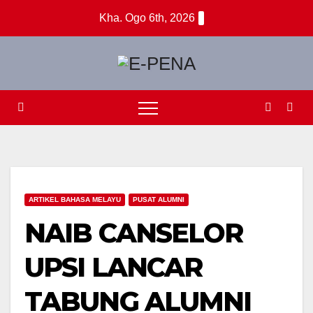
Skip
Kha. Ogo 6th, 2026
to
content
ARTIKEL BAHASA MELAYU
PUSAT ALUMNI
NAIB CANSELOR
UPSI LANCAR
TABUNG ALUMNI