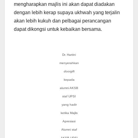
mengharapkan majlis ini akan dapat diadakan
dengan lebih kerap supaya ukhwah yang terjalin
akan lebih kukuh dan pelbagai perancangan
dapat dikongsi untuk kebaikan bersama.
Dr. Hartini
menyerahkan
doorgift
kepada
alumni AKSB
staf UPSI
yang hadir
ketika Majlis
Apresiasi
Alumni staf
AKSB UPSI