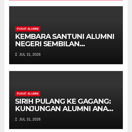
PUSAT ALUMNI
KEMBARA SANTUNI ALUMNI
NEGERI SEMBILAN
PERKUKUH JALINAN,
JUL 31, 2026
SEMARAK KEKELUARGAAN
UPSI
PUSAT ALUMNI
SIRIH PULANG KE GAGANG:
KUNJUNGAN ALUMNI ANAK
KANDUNG SULUH BUDIMAN
JUL 31, 2026
KE ALMA MATER