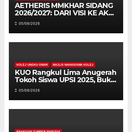
AETHERIS MMKHAR SIDANG
2026/2027: DARI VISI KE AKSI,
MEMBINA LEGASI GENERASI
05/08/2026
PEMIMPIN
KOLEJ UNGKU OMAR
MAJLIS MAHASISWA KOLEJ
KUO Rangkul Lima Anugerah
Tokoh Siswa UPSI 2025, Bukti
Kecemerlangan Mahasiswa
05/08/2026
Holistik
BAHAGIAN SUMBER MANUSIA