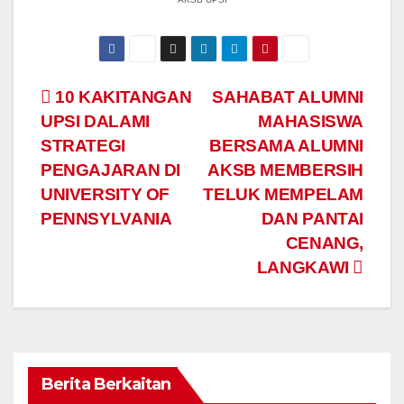
Navigasi
10 KAKITANGAN
SAHABAT ALUMNI
UPSI DALAMI
MAHASISWA
kiriman
STRATEGI
BERSAMA ALUMNI
PENGAJARAN DI
AKSB MEMBERSIH
UNIVERSITY OF
TELUK MEMPELAM
PENNSYLVANIA
DAN PANTAI
CENANG,
LANGKAWI
Berita Berkaitan