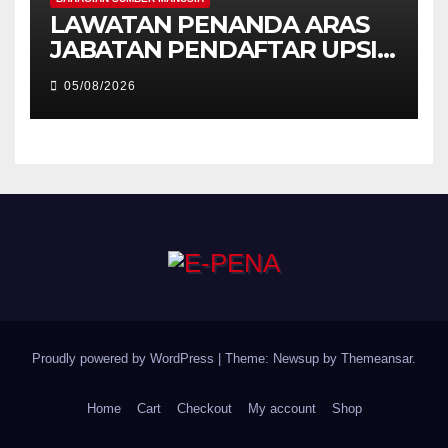
LAWATAN PENANDA ARAS
JABATAN PENDAFTAR UPSI
KE JABATAN PENDAFTAR
05/08/2026
UniSZA – PERKUKUH
KERJASAMA STRATEGIK
INSTITUSI
Proudly powered by WordPress
|
Theme: Newsup by
Themeansar
.
Home
Cart
Checkout
My account
Shop