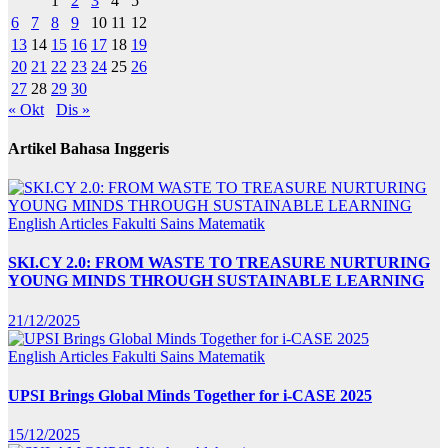
1
2
3
4
5
6
7
8
9
10
11
12
13
14
15
16
17
18
19
20
21
22
23
24
25
26
27
28
29
30
« Okt
Dis »
Artikel Bahasa Inggeris
English Articles
Fakulti Sains Matematik
SKI.CY 2.0: FROM WASTE TO TREASURE NURTURING
YOUNG MINDS THROUGH SUSTAINABLE LEARNING
21/12/2025
English Articles
Fakulti Sains Matematik
UPSI Brings Global Minds Together for i-CASE 2025
15/12/2025