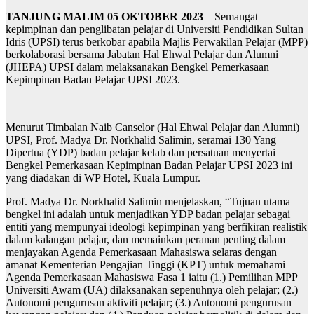
TANJUNG MALIM 05 OKTOBER 2023
– Semangat
kepimpinan dan penglibatan pelajar di Universiti Pendidikan Sultan
Idris (UPSI) terus berkobar apabila Majlis Perwakilan Pelajar (MPP)
berkolaborasi bersama Jabatan Hal Ehwal Pelajar dan Alumni
(JHEPA) UPSI dalam melaksanakan Bengkel Pemerkasaan
Kepimpinan Badan Pelajar UPSI 2023.
Menurut Timbalan Naib Canselor (Hal Ehwal Pelajar dan Alumni)
UPSI, Prof. Madya Dr. Norkhalid Salimin, seramai 130 Yang
Dipertua (YDP) badan pelajar kelab dan persatuan menyertai
Bengkel Pemerkasaan Kepimpinan Badan Pelajar UPSI 2023 ini
yang diadakan di WP Hotel, Kuala Lumpur.
Prof. Madya Dr. Norkhalid Salimin menjelaskan, “Tujuan utama
bengkel ini adalah untuk menjadikan YDP badan pelajar sebagai
entiti yang mempunyai ideologi kepimpinan yang berfikiran realistik
dalam kalangan pelajar, dan memainkan peranan penting dalam
menjayakan Agenda Pemerkasaan Mahasiswa selaras dengan
amanat Kementerian Pengajian Tinggi (KPT) untuk memahami
Agenda Pemerkasaan Mahasiswa Fasa 1 iaitu (1.) Pemilihan MPP
Universiti Awam (UA) dilaksanakan sepenuhnya oleh pelajar; (2.)
Autonomi pengurusan aktiviti pelajar; (3.) Autonomi pengurusan