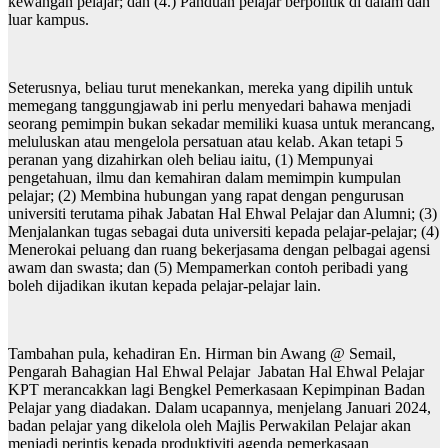
kewangan pelajar; dan (4.) Panduan pelajar berpolitik di dalam dan
luar kampus.
Seterusnya, beliau turut menekankan, mereka yang dipilih untuk
memegang tanggungjawab ini perlu menyedari bahawa menjadi
seorang pemimpin bukan sekadar memiliki kuasa untuk merancang,
meluluskan atau mengelola persatuan atau kelab. Akan tetapi 5
peranan yang dizahirkan oleh beliau iaitu, (1) Mempunyai
pengetahuan, ilmu dan kemahiran dalam memimpin kumpulan
pelajar; (2) Membina hubungan yang rapat dengan pengurusan
universiti terutama pihak Jabatan Hal Ehwal Pelajar dan Alumni; (3)
Menjalankan tugas sebagai duta universiti kepada pelajar-pelajar; (4)
Menerokai peluang dan ruang bekerjasama dengan pelbagai agensi
awam dan swasta; dan (5) Mempamerkan contoh peribadi yang
boleh dijadikan ikutan kepada pelajar-pelajar lain.
Tambahan pula, kehadiran En. Hirman bin Awang @ Semail,
Pengarah Bahagian Hal Ehwal Pelajar Jabatan Hal Ehwal Pelajar
KPT merancakkan lagi Bengkel Pemerkasaan Kepimpinan Badan
Pelajar yang diadakan. Dalam ucapannya, menjelang Januari 2024,
badan pelajar yang dikelola oleh Majlis Perwakilan Pelajar akan
menjadi perintis kepada produktiviti agenda pemerkasaan