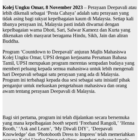
Kolej Ungku Omar, 8 November 2023
– Perayaan Deepavali atau
lebih dikenali sebagai ‘Pesta Cahaya’ adalah satu perayaan yang
tidak asing bagi rakyat kepelbagaian kaum di Malaysia. Setiap kali
tibanya perayaan ini, Malaysia pasti indah diwarnai dengan
kepelbagaian warna Dhoti, Sari, Salwar Kameez dan Kurta yang
dikenakan oleh masyarat beragama Hindu, Sikh, Jain dan aliran
Buddha.
Program ‘Countdown to Deepavali’ anjuran Majlis Mahasiswa
Kolej Ungku Omar, UPSI dengan kerjasama Persatuan Bahasa
Tamil, UPSI merupakan program merentas sempadan budaya yang
memberi peluang kepada semua mahasiswa untuk lebih mengenali
hari Deepavali sebagai satu perayaan yang ada di Malaysia.
Program ini terbahagi kepada dua sesi sebagai satu inisiatif pihak
penganjur untuk meluaskan pengetahuan mahasiswa dan orang
awam tentang perayaan Deepavali di Malaysia.
Bagi siri pertama, program ini telah dijalankan secara bersemuka
yang mana kepelbagaian
booth
seperti ‘Freehand Rangoli,’ ‘Henna
Booth,’ ‘Ask and Learn’, ‘My Diwali DIY’, ‘Deepavali
Knowledge’ dan ‘Photobooth Dress to Impress’ telah memeriahkan
suasana Kolej Ungku Omar sekaligus memberi peluang kepada