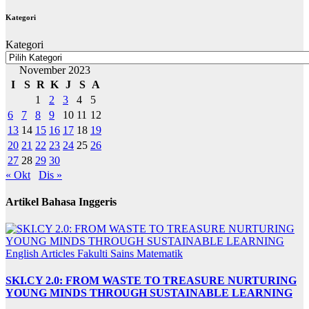
Kategori
Kategori
November 2023
I
S
R
K
J
S
A
1
2
3
4
5
6
7
8
9
10
11
12
13
14
15
16
17
18
19
20
21
22
23
24
25
26
27
28
29
30
« Okt
Dis »
Artikel Bahasa Inggeris
English Articles
Fakulti Sains Matematik
SKI.CY 2.0: FROM WASTE TO TREASURE NURTURING
YOUNG MINDS THROUGH SUSTAINABLE LEARNING