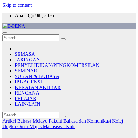
Skip to content
Aha. Ogo 9th, 2026
E-PENA
Berita Digital Terkini
SEMASA
JARINGAN
PENYELIDIKAN/PENGKOMERSILAN
SEMINAR
SUKAN & BUDAYA
IPT/AGENSI
KERATAN AKHBAR
RENCANA
PELAJAR
LAIN-LAIN
Artikel Bahasa Melayu
Fakulti Bahasa dan Komunikasi
Kolej
Ungku Omar
Majlis Mahasiswa Kolej