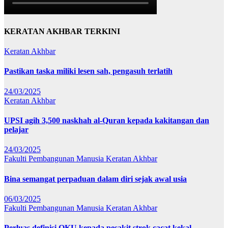
KERATAN AKHBAR TERKINI
Keratan Akhbar
Pastikan taska miliki lesen sah, pengasuh terlatih
24/03/2025
Keratan Akhbar
UPSI agih 3,500 naskhah al-Quran kepada kakitangan dan
pelajar
24/03/2025
Fakulti Pembangunan Manusia
Keratan Akhbar
Bina semangat perpaduan dalam diri sejak awal usia
06/03/2025
Fakulti Pembangunan Manusia
Keratan Akhbar
Perluas definisi OKU kepada pesakit strok cacat kekal