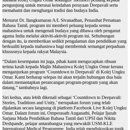
pengunjung untuk merasai keindahan perayaan Deepavali serta
memahami dan menghargai tradisi dan budaya India.
Menurut Dr. Ilangkumaran A/L Sivanadhan, Penasihat Persatuan
Bahasa Tamil, program ini memberi peluang kepada semua
mahasiswa untuk mengenali budaya yang dibawa oleh penganut
agama India melalui aktiviti-aktiviti program ini. Sehubungan
dengan itu, ia memberikan sedikit pengalaman dan pendidikan yang
berkualiti kepada mahasiswa bagi membentuk semangat perpaduan
khususnya kepada rakyat Malaysia.
“Dalam kesempatan ini juga, pihak kami mengucapkan ribuan
terima kasih kepada Majlis Mahasiswa Kolej Ungku Omar kerana
menganjurkan program ‘Countdown to Deepavali’ di Kolej Ungku
Omar. Kami berharap selepas ini akan terjalin hubungan dua hala
dalam memantapkan perancangan program-program yang akan
datang,” tambahnya lagi.
Siri kedua, atau lebih dikenali sebagai ‘Countdown to Deepavali:
Stories, Traditions and Unity,’ merupakan forum yang telah
dijalankan secara langsung di platform Facebook Live Kolej Ungku
Omar. Dalam forum ini, Omperasath Anganathi, Pelajar Ijazah
Sarjana Muda Pendidikan Bahasa Tamil dari UPSI dan Nikita
Deshpande, pelajar antarabangsa yang mewakili USM-KLE
International Medical Programme, India telah mendiskusikan topik