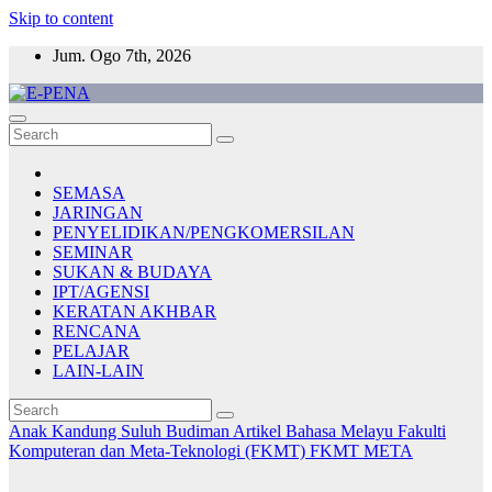
Skip to content
Jum. Ogo 7th, 2026
E-PENA
Berita Digital Terkini
SEMASA
JARINGAN
PENYELIDIKAN/PENGKOMERSILAN
SEMINAR
SUKAN & BUDAYA
IPT/AGENSI
KERATAN AKHBAR
RENCANA
PELAJAR
LAIN-LAIN
Anak Kandung Suluh Budiman
Artikel Bahasa Melayu
Fakulti
Komputeran dan Meta-Teknologi (FKMT)
FKMT
META