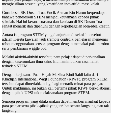
menghasilkan sesuatu yang kreatif dan inovatif di masa kelak.
Guru besar SK Dusun Tua, Encik Asman Bin Harun berpendapat
bahawa pendidikan STEM menjadi keutamaan kepada pihak
sekolah. Hal ini kerana suasana dan keadaan di SK Dusun Tua
sangat menarik dan dipenuhi dengan kepelbagaian idea-idea kreatif.
Antara isi program STEM yang dianjurkan di sekolah tersebut
adalah Kereta kawalan jauh (remote control), penjelasan mengenai
robot menggunakan sensor, program dengan memakai pakain robot
serta pembinaan wiggle bot.
Melalui aktiviti-aktiviti tersebut, para pelajar dapat diperkenalkan
dengan keseronokan ilmu sains lalu menimbulkan rasa minat
terhadap STEM.
Dengan kerjasama Puan Hajah Mazlina Binti Saidi iaitu dari
Khadijah International Waqf Foundation (KIWF), program STEM
tersebut dapat dimeriahkan lagi bagi menarik minat para pelajar.
Untuk makluman, ini bukan kali pertama pihak KIWF berkolaberasi
dengan pihak UPSI utk melaksanakan program STEM.
Semoga program yang dilaksanakan dapat memberi manfaat kepada
para pelajar serta pihak-pihak yang terlibat secara langsung atau tak
langsung.