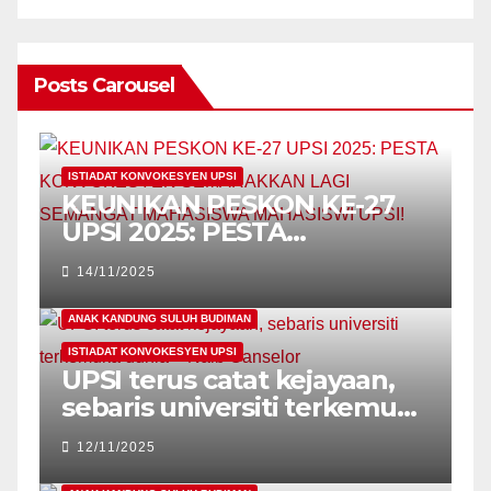
Posts Carousel
ISTIADAT KONVOKESYEN UPSI
KEUNIKAN PESKON KE-27
UPSI 2025: PESTA
KONVOKESYEN
14/11/2025
SEMARAKKAN LAGI
SEMANGAT MAHASISWA
ANAK KANDUNG SULUH BUDIMAN
MAHASISWI UPSI!
ISTIADAT KONVOKESYEN UPSI
UPSI terus catat kejayaan,
sebaris universiti terkemuka
dunia – Naib Canselor
12/11/2025