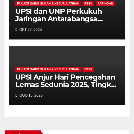
FAKULTI SAINS SUKAN & KEJURULATIHAN
FSSK
JARINGAN
UPSI dan UNP Perkukuh
Jaringan Antarabangsa
Melalui ASEAN Sports
OKT 27, 2025
Connection 2025
FAKULTI SAINS SUKAN & KEJURULATIHAN
FSSK
UPSI Anjur Hari Pencegahan
Lemas Sedunia 2025, Tingkat
Kesedaran Keselamatan Air
OGO 15, 2025
Melalui Latihan, Pameran
Interaktif