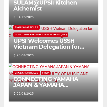
SULAM@UPSI: Kitchen
Alchemist
04/12/2025
ENGLISH ARTICLES
PUSAT ANTARABANGSA DAN MOBILITI (IMC)
UPSI Welcomes USSH
Vietnam Delegation for
Cultural and Academic
25/08/2025
Exchange
ENGLISH ARTICLES
FMSP
CONNECTING YAMAHA
JAPAN & YAMAHA
MALAYSIA with the FACULTY
05/08/2025
OF MUSIC AND
PERFORMING ARTS, UPSI