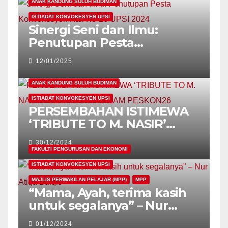
ANAK KANDUNG SULUH BUDIMAN
ISTIADAT KONVOKESYEN UPSI
Sinergi Seni dan Ilmu:
Penutupan Pesta
Konvokesyen Kali Ke-26
12/01/2025
UPSI 2024
ANAK KANDUNG SULUH BUDIMAN
ISTIADAT KONVOKESYEN UPSI
PERSEMBAHAN ISTIMEWA
‘TRIBUTE TO M. NASIR’
GEGARKAN MALAM
30/12/2024
PESKON26
FAKULTI PENGURUSAN DAN EKONOMI
ISTIADAT KONVOKESYEN UPSI
MAJLIS PERWAKILAN PELAJAR (MPP)
MPP
“Mama, Ayah, terima kasih
untuk segalanya” – Nur
Atiqa Balqis
01/12/2024