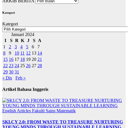
ARKIB BERITA
Kategori
Kategori
Januari 2024
I
S
R
K
J
S
A
1
2
3
4
5
6
7
8
9
10
11
12
13
14
15
16
17
18
19
20
21
22
23
24
25
26
27
28
29
30
31
« Dis
Feb »
Artikel Bahasa Inggeris
English Articles
Fakulti Sains Matematik
SKI.CY 2.0: FROM WASTE TO TREASURE NURTURING
YOUNG MINDS THROUGH SUSTAINABLE LEARNING