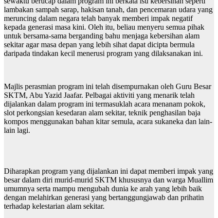
sewaktu berucap dalam program ini berkata isu kebersihan seperti
lambakan sampah sarap, hakisan tanah, dan pencemaran udara yang
meruncing dalam negara telah banyak memberi impak negatif
kepada generasi masa kini. Oleh itu, beliau menyeru semua pihak
untuk bersama-sama berganding bahu menjaga kebersihan alam
sekitar agar masa depan yang lebih sihat dapat dicipta bermula
daripada tindakan kecil menerusi program yang dilaksanakan ini.
Majlis perasmian program ini telah disempurnakan oleh Guru Besar
SKTM, Abu Yazid Jaafar. Pelbagai aktiviti yang menarik telah
dijalankan dalam program ini termasuklah acara menanam pokok,
slot perkongsian kesedaran alam sekitar, teknik penghasilan baja
kompos menggunakan bahan kitar semula, acara sukaneka dan lain-
lain lagi.
Diharapkan program yang dijalankan ini dapat memberi impak yang
besar dalam diri murid-murid SKTM khususnya dan warga Muallim
umumnya serta mampu mengubah dunia ke arah yang lebih baik
dengan melahirkan generasi yang bertanggungjawab dan prihatin
terhadap kelestarian alam sekitar.