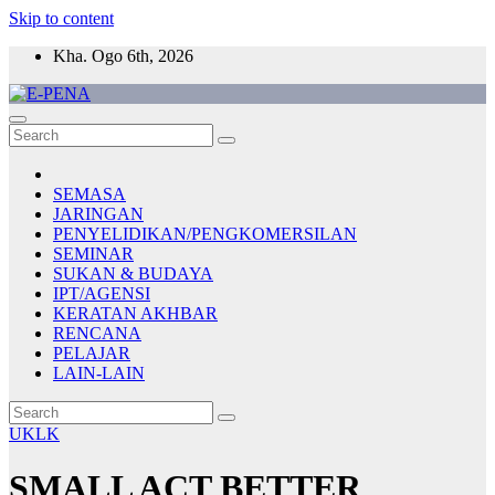
Skip to content
Kha. Ogo 6th, 2026
E-PENA
Berita Digital Terkini
SEMASA
JARINGAN
PENYELIDIKAN/PENGKOMERSILAN
SEMINAR
SUKAN & BUDAYA
IPT/AGENSI
KERATAN AKHBAR
RENCANA
PELAJAR
LAIN-LAIN
UKLK
SMALL ACT BETTER