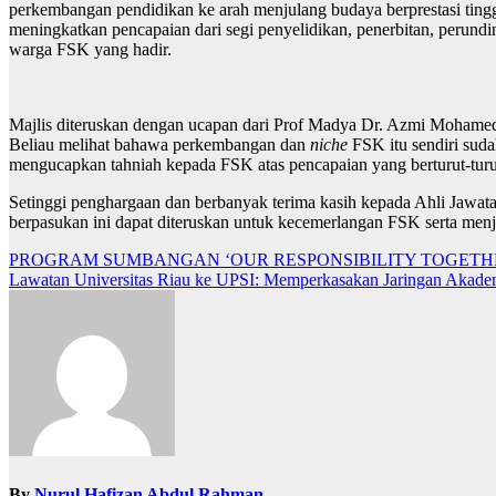
perkembangan pendidikan ke arah menjulang budaya berprestasi ting
meningkatkan pencapaian dari segi penyelidikan, penerbitan, perund
warga FSK yang hadir.
Majlis diteruskan dengan ucapan dari Prof Madya Dr. Azmi Mohamed ia
Beliau melihat bahawa perkembangan dan
niche
FSK itu sendiri sud
mengucapkan tahniah kepada FSK atas pencapaian yang berturut-tu
Setinggi penghargaan dan berbanyak terima kasih kepada Ahli Jawat
berpasukan ini dapat diteruskan untuk kecemerlangan FSK serta men
Navigasi
PROGRAM SUMBANGAN ‘OUR RESPONSIBILITY TOGETH
Lawatan Universitas Riau ke UPSI: Memperkasakan Jaringan Akadem
kiriman
By
Nurul Hafizan Abdul Rahman