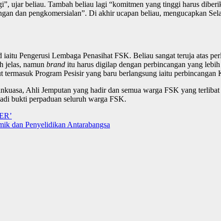
gi”, ujar beliau. Tambah beliau lagi “komitmen yang tinggi harus di
ingan dan pengkomersialan”. Di akhir ucapan beliau, mengucapkan Sel
itu Pengerusi Lembaga Penasihat FSK. Beliau sangat teruja atas perla
ah jelas, namun
brand
itu harus digilap dengan perbincangan yang leb
rut termasuk Program Pesisir yang baru berlangsung iaitu perbinca
ankuasa, Ahli Jemputan yang hadir dan semua warga FSK yang terliba
jadi bukti perpaduan seluruh warga FSK.
ER’
ik dan Penyelidikan Antarabangsa