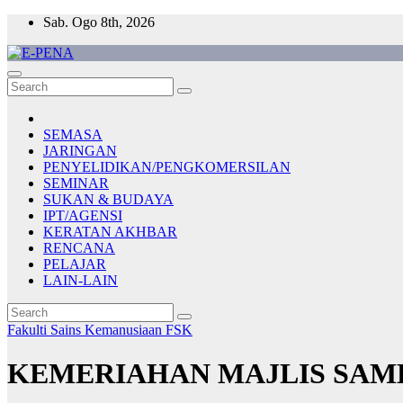
Skip
Sab. Ogo 8th, 2026
to
content
E-PENA
Berita Digital Terkini
SEMASA
JARINGAN
PENYELIDIKAN/PENGKOMERSILAN
SEMINAR
SUKAN & BUDAYA
IPT/AGENSI
KERATAN AKHBAR
RENCANA
PELAJAR
LAIN-LAIN
Fakulti Sains Kemanusiaan
FSK
KEMERIAHAN MAJLIS SAMB