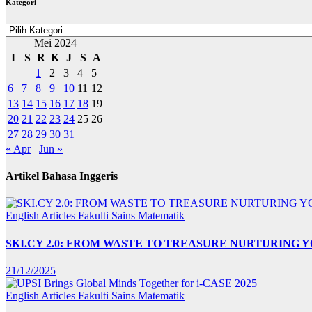
Kategori
Kategori
Mei 2024
I
S
R
K
J
S
A
1
2
3
4
5
6
7
8
9
10
11
12
13
14
15
16
17
18
19
20
21
22
23
24
25
26
27
28
29
30
31
« Apr
Jun »
Artikel Bahasa Inggeris
English Articles
Fakulti Sains Matematik
SKI.CY 2.0: FROM WASTE TO TREASURE NURTURING
21/12/2025
English Articles
Fakulti Sains Matematik