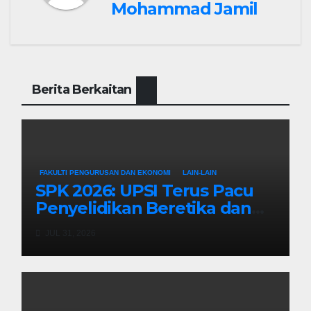
Mohammad Jamil
Berita Berkaitan
FAKULTI PENGURUSAN DAN EKONOMI
LAIN-LAIN
SPK 2026: UPSI Terus Pacu
Penyelidikan Beretika dan
Inovasi Berteraskan
JUL 31, 2026
Manusiawi Dalam Era AI