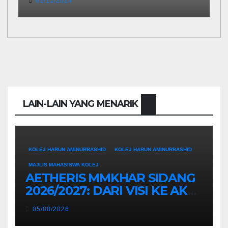
01/12/2024
LAIN-LAIN YANG MENARIK
KOLEJ HARUN AMINURRASHID
KOLEJ HARUN AMINURRASHID
MAJLIS MAHASISWA KOLEJ
AETHERIS MMKHAR SIDANG
2026/2027: DARI VISI KE AKSI,
MEMBINA LEGASI GENERASI
05/08/2026
PEMIMPIN