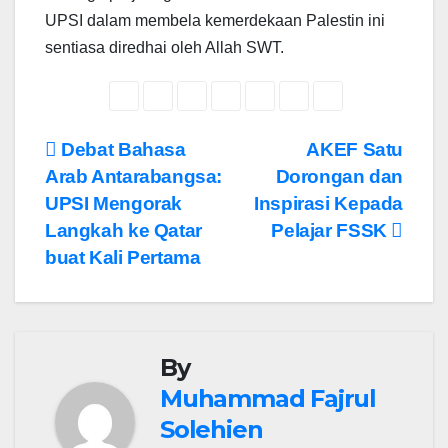
UPSI dalam membela kemerdekaan Palestin ini
sentiasa diredhai oleh Allah SWT.
Navigasi
Debat Bahasa
AKEF Satu
Arab Antarabangsa:
Dorongan dan
kiriman
UPSI Mengorak
Inspirasi Kepada
Langkah ke Qatar
Pelajar FSSK
buat Kali Pertama
By
Muhammad Fajrul
Solehien