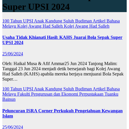
Super UPSI 2024
100 Tahun UPSI
Anak Kandung Suluh Budiman
Artikel Bahasa
Melayu
Kolej Awang Had Salleh
Kolej Awang Had Salleh
Usaha Tidak Khianati Hasil: KAHS Juarai Bola Sepak Super
UPSI 2024
25/06/2024
Oleh: Haikal Musa & Afif Ammar25 Jun 2024 Tanjong Malim:
Tanggal 23 Jun 2024 menjadi detik bersejarah bagi Kolej Awang
Had Salleh (KAHS) apabila mereka berjaya menjuarai Bola Sepak
Super…
100 Tahun UPSI
Anak Kandung Suluh Budiman
Artikel Bahasa
Melayu
Fakulti Pengurusan dan Ekonomi
Perpustakaan Tuanku
Bainun
Peluncuran ISRA Corner Perkukuh Pengetahuan Kewangan
Islam
25/06/2024