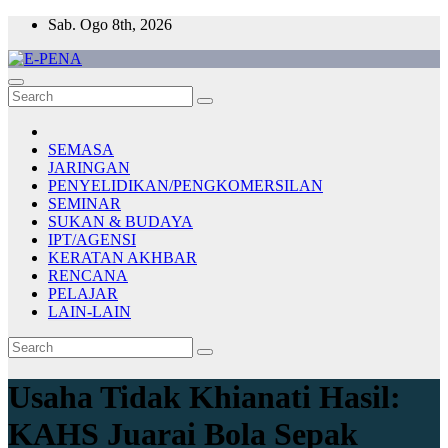
Skip
Sab. Ogo 8th, 2026
to
content
E-PENA
Berita Digital Terkini
SEMASA
JARINGAN
PENYELIDIKAN/PENGKOMERSILAN
SEMINAR
SUKAN & BUDAYA
IPT/AGENSI
KERATAN AKHBAR
RENCANA
PELAJAR
LAIN-LAIN
Usaha Tidak Khianati Hasil:
KAHS Juarai Bola Sepak