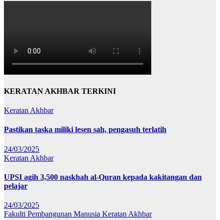
KERATAN AKHBAR TERKINI
Keratan Akhbar
Pastikan taska miliki lesen sah, pengasuh terlatih
24/03/2025
Keratan Akhbar
UPSI agih 3,500 naskhah al-Quran kepada kakitangan dan
pelajar
24/03/2025
Fakulti Pembangunan Manusia
Keratan Akhbar