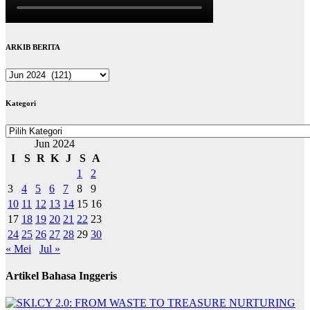
ARKIB BERITA
ARKIB
BERITA
Kategori
Kategori
Jun 2024
I
S
R
K
J
S
A
1
2
3
4
5
6
7
8
9
10
11
12
13
14
15
16
17
18
19
20
21
22
23
24
25
26
27
28
29
30
« Mei
Jul »
Artikel Bahasa Inggeris