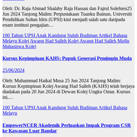
Oleh: Dr. Raja Ahmad Shalaby Raja Hassan dan Fajrul Solehien25
Jun 2024 Tanjong Malim: Perpustakaan Tuanku Bainun, Universiti
Pendidikan Sultan Idris (UPSI) kini menjadi salah satu daripada
enam institusi pengajian…
100 Tahun UPSI
Anak Kandung Suluh Budiman
Artikel Bahasa
Melayu
Kolej Awang Had Salleh
Kolej Awang Had Salleh
Majlis
Mahasiswa Kolej
Kursus Kepimpinan KAHS: Pupuk Generasi Pemimpin Muda
25/06/2024
Oleh: Muhammad Haikal Musa 25 Jun 2024 Tanjong Malim:
Kursus Kepimpinan Kolej Awang Had Salleh (KAHS) telah berjaya
diadakan pada 20 Jun 2024 di Dewan Kolej Ungku Omar. Kursus
ini,…
100 Tahun UPSI
Anak Kandung Suluh Budiman
Artikel Bahasa
Melayu
EmpowerNCER Akademik Perluaskan Impak Program CSR
ke Kawasan Luar Bandar