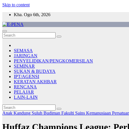
Skip to content
Kha. Ogo 6th, 2026
E-PENA
Berita Digital Terkini
SEMASA
JARINGAN
PENYELIDIKAN/PENGKOMERSILAN
SEMINAR
SUKAN & BUDAYA
IPT/AGENSI
KERATAN AKHBAR
RENCANA
PELAJAR
LAIN-LAIN
Anak Kandung Suluh Budiman
Fakulti Sains Kemanusiaan
Persatua
Huffaz Champions League: Per