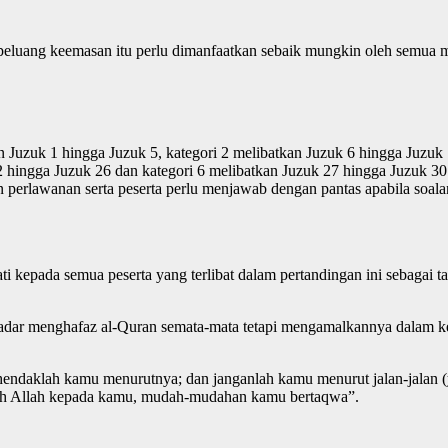
 peluang keemasan itu perlu dimanfaatkan sebaik mungkin oleh semu
n Juzuk 1 hingga Juzuk 5, kategori 2 melibatkan Juzuk 6 hingga Juzuk 
22 hingga Juzuk 26 dan kategori 6 melibatkan Juzuk 27 hingga Juzuk 
 perlawanan serta peserta perlu menjawab dengan pantas apabila soala
ti kepada semua peserta yang terlibat dalam pertandingan ini sebagai
dar menghafaz al-Quran semata-mata tetapi mengamalkannya dalam ke
ndaklah kamu menurutnya; dan janganlah kamu menurut jalan-jalan (yang
oleh Allah kepada kamu, mudah-mudahan kamu bertaqwa”.