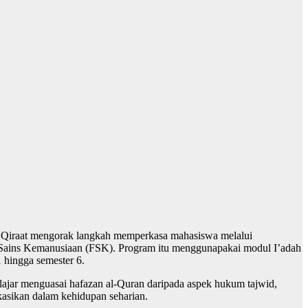
n Qiraat mengorak langkah memperkasa mahasiswa melalui
i Sains Kemanusiaan (FSK). Program itu menggunapakai modul I’adah
 hingga semester 6.
ajar menguasai hafazan al-Quran daripada aspek hukum tajwid,
kasikan dalam kehidupan seharian.