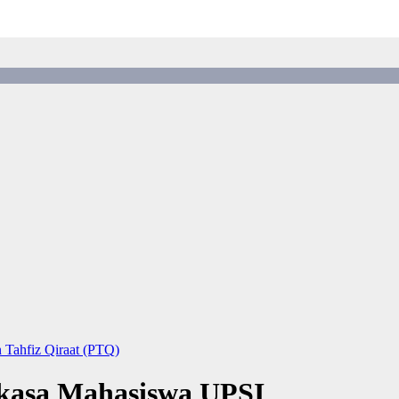
n Tahfiz Qiraat (PTQ)
kasa Mahasiswa UPSI