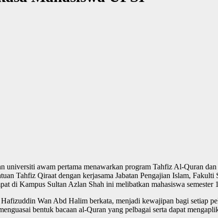
akan universiti awam pertama menawarkan program Tahfiz Al-Quran da
uan Tahfiz Qiraat dengan kerjasama Jabatan Pengajian Islam, Fakult
mpat di Kampus Sultan Azlan Shah ini melibatkan mahasiswa semester 1
afizuddin Wan Abd Halim berkata, menjadi kewajipan bagi setiap pel
menguasai bentuk bacaan al-Quran yang pelbagai serta dapat mengapli