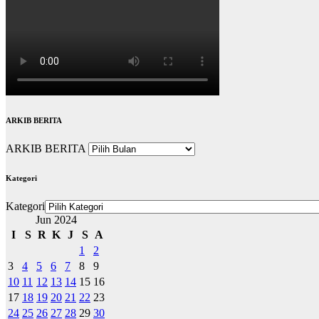
ARKIB BERITA
ARKIB BERITA
Kategori
Kategori
Jun 2024
I
S
R
K
J
S
A
1
2
3
4
5
6
7
8
9
10
11
12
13
14
15
16
17
18
19
20
21
22
23
24
25
26
27
28
29
30