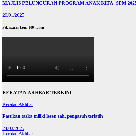
MAJLIS PELUNCURAN PROGRAM ANAK KITA: SPM 202
20/01/2025
Pelancaran Logo 100 Tahun
KERATAN AKHBAR TERKINI
Keratan Akhbar
Pastikan taska miliki lesen sah, pengasuh terlatih
24/03/2025
Keratan Akhbar