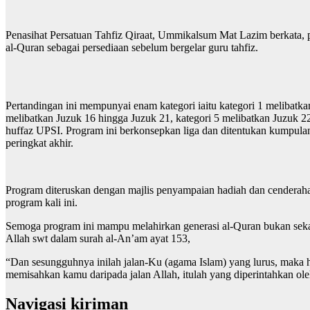
Penasihat Persatuan Tahfiz Qiraat, Ummikalsum Mat Lazim berkata,
al-Quran sebagai persediaan sebelum bergelar guru tahfiz.
Pertandingan ini mempunyai enam kategori iaitu kategori 1 melibatka
melibatkan Juzuk 16 hingga Juzuk 21, kategori 5 melibatkan Juzuk 
huffaz UPSI. Program ini berkonsepkan liga dan ditentukan kumpulan
peringkat akhir.
Program diteruskan dengan majlis penyampaian hadiah dan cenderaha
program kali ini.
Semoga program ini mampu melahirkan generasi al-Quran bukan seka
Allah swt dalam surah al-An’am ayat 153,
“Dan sesungguhnya inilah jalan-Ku (agama Islam) yang lurus, maka he
memisahkan kamu daripada jalan Allah, itulah yang diperintahkan 
Navigasi kiriman