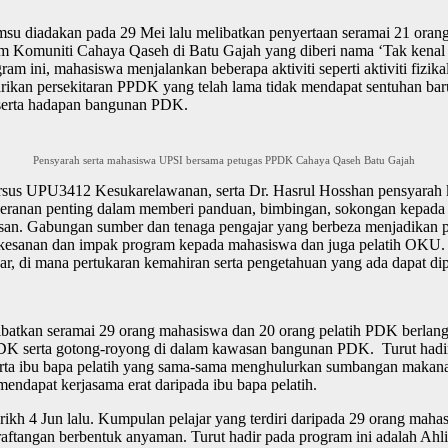
 diadakan pada 29 Mei lalu melibatkan penyertaan seramai 21 orang 
 Komuniti Cahaya Qaseh di Batu Gajah yang diberi nama ‘Tak kenal 
ni, mahasiswa menjalankan beberapa aktiviti seperti aktiviti fizika
rikan persekitaran PPDK yang telah lama tidak mendapat sentuhan bar
r serta hadapan bangunan PDK.
Pensyarah serta mahasiswa UPSI bersama petugas PPDK Cahaya Qaseh Batu Gajah
 kursus UPU3412 Kesukarelawanan, serta Dr. Hasrul Hosshan pensyar
peranan penting dalam memberi panduan, bimbingan, sokongan kepada 
esan. Gabungan sumber dan tenaga pengajar yang berbeza menjadikan 
kesanan dan impak program kepada mahasiswa dan juga pelatih OKU. Ma
luar, di mana pertukaran kemahiran serta pengetahuan yang ada dapat 
atkan seramai 29 orang mahasiswa dan 20 orang pelatih PDK berlangsu
DK serta gotong-royong di dalam kawasan bangunan PDK. Turut hadir 
ta ibu bapa pelatih yang sama-sama menghulurkan sumbangan makanan
endapat kerjasama erat daripada ibu bapa pelatih.
rikh 4 Jun lalu. Kumpulan pelajar yang terdiri daripada 29 orang maha
aftangan berbentuk anyaman. Turut hadir pada program ini adalah Ahl