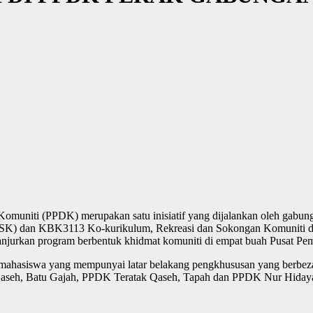
muniti (PPDK) merupakan satu inisiatif yang dijalankan oleh gabungan
SK) dan KBK3113 Ko-kurikulum, Rekreasi dan Sokongan Komuniti da
ganjurkan program berbentuk khidmat komuniti di empat buah Pusat Pem
g mahasiswa yang mempunyai latar belakang pengkhususan yang berbe
aseh, Batu Gajah, PPDK Teratak Qaseh, Tapah dan PPDK Nur Hidayah