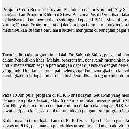
Program Ceria Bersama Program Pemulihan dalam Komuniti Asy Samsu
menjalankan Program Khidmat Siswa Bersama Pusat Pemulihan dalam
mahasiswa dalam memberikan sokongan kepada PPDK. Melalui program i
kurang Upaya. Program yang dijalankan juga bertujuan untuk melesta
menimbulkan suasana baru hasil aktiviti mengecat di bahagian paga
Turut hadir pada program ini adalah Dr. Sakinah Sidek, pensyarah
dalam Pendidikan khas. Melalui program ini, pensyarah memainkan 
untuk memastikan segala perancangan dapat dijalankan dengan berk
yang unik. Dua kursus ini dapat melengkapi dan meningkatkan keber
meningkatkan jaringan antara Institusi Pendidikan dengan komuniti 
Pada 10 Jun pula, program di PDK Nur Hidayah, Setiawan yang melib
penanaman pokok hiasan, aktiviti dalam kumpulan bersama pelatih P
Nur Hidayah dan turut mendapat komitmen daripada petugas PDK ser
lewat daripada kebiasaan. Ini menunjukkan penganjuran program ini m
Kolaborasi ini turut dijalankan di PPDK Teratak Qaseh Tapah pada ta
kawasan PDK, penanaman pokok hiasan serta menjalankan aktiviti kr