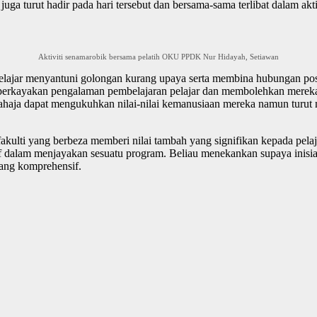
juga turut hadir pada hari tersebut dan bersama-sama terlibat dalam
Aktiviti senamarobik bersama pelatih OKU PPDK Nur Hidayah, Setiawan
lajar menyantuni golongan kurang upaya serta membina hubungan posi
emperkayakan pengalaman pembelajaran pelajar dan membolehkan mereka
aja dapat mengukuhkan nilai-nilai kemanusiaan mereka namun turut
fakulti yang berbeza memberi nilai tambah yang signifikan kepada pela
lam menjayakan sesuatu program. Beliau menekankan supaya inisiatif s
yang komprehensif.