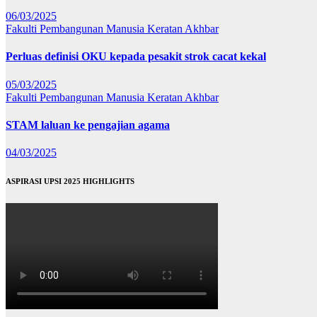
06/03/2025
Fakulti Pembangunan Manusia
Keratan Akhbar
Perluas definisi OKU kepada pesakit strok cacat kekal
05/03/2025
Fakulti Pembangunan Manusia
Keratan Akhbar
STAM laluan ke pengajian agama
04/03/2025
ASPIRASI UPSI 2025 HIGHLIGHTS