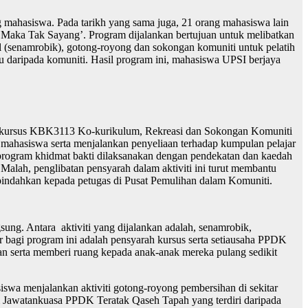
mahasiswa. Pada tarikh yang sama juga, 21 orang mahasiswa lain
Maka Tak Sayang’. Program dijalankan bertujuan untuk melibatkan
l (senamrobik), gotong-royong dan sokongan komuniti untuk pelatih
u daripada komuniti. Hasil program ini, mahasiswa UPSI berjaya
ah kursus KBK3113 Ko-kurikulum, Rekreasi dan Sokongan Komuniti
mahasiswa serta menjalankan penyeliaan terhadap kumpulan pelajar
program khidmat bakti dilaksanakan dengan pendekatan dan kaedah
lah, penglibatan pensyarah dalam aktiviti ini turut membantu
dipindahkan kepada petugas di Pusat Pemulihan dalam Komuniti.
ng. Antara aktiviti yang dijalankan adalah, senamrobik,
bagi program ini adalah pensyarah kursus serta setiausaha PPDK
 serta memberi ruang kepada anak-anak mereka pulang sedikit
siswa menjalankan aktiviti gotong-royong pembersihan di sekitar
i Jawatankuasa PPDK Teratak Qaseh Tapah yang terdiri daripada