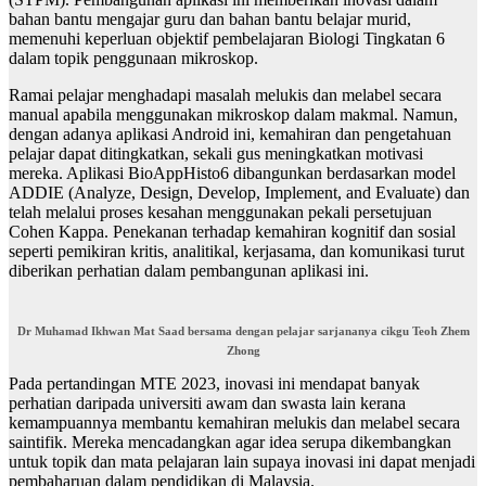
bahan bantu mengajar guru dan bahan bantu belajar murid,
memenuhi keperluan objektif pembelajaran Biologi Tingkatan 6
dalam topik penggunaan mikroskop.
Ramai pelajar menghadapi masalah melukis dan melabel secara
manual apabila menggunakan mikroskop dalam makmal. Namun,
dengan adanya aplikasi Android ini, kemahiran dan pengetahuan
pelajar dapat ditingkatkan, sekali gus meningkatkan motivasi
mereka. Aplikasi BioAppHisto6 dibangunkan berdasarkan model
ADDIE (Analyze, Design, Develop, Implement, and Evaluate) dan
telah melalui proses kesahan menggunakan pekali persetujuan
Cohen Kappa. Penekanan terhadap kemahiran kognitif dan sosial
seperti pemikiran kritis, analitikal, kerjasama, dan komunikasi turut
diberikan perhatian dalam pembangunan aplikasi ini.
Dr Muhamad Ikhwan Mat Saad bersama dengan pelajar sarjananya cikgu Teoh Zhem
Zhong
Pada pertandingan MTE 2023, inovasi ini mendapat banyak
perhatian daripada universiti awam dan swasta lain kerana
kemampuannya membantu kemahiran melukis dan melabel secara
saintifik. Mereka mencadangkan agar idea serupa dikembangkan
untuk topik dan mata pelajaran lain supaya inovasi ini dapat menjadi
pembaharuan dalam pendidikan di Malaysia.