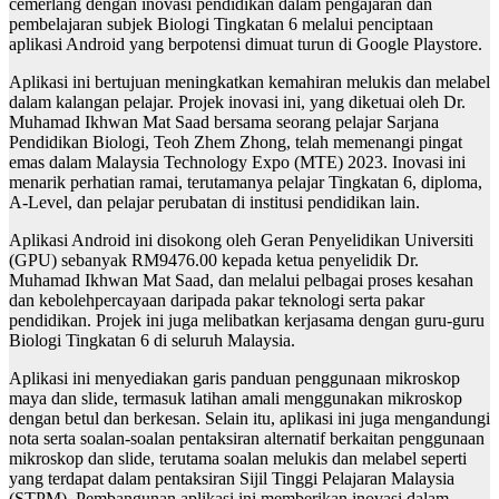
cemerlang dengan inovasi pendidikan dalam pengajaran dan
pembelajaran subjek Biologi Tingkatan 6 melalui penciptaan
aplikasi Android yang berpotensi dimuat turun di Google Playstore.
Aplikasi ini bertujuan meningkatkan kemahiran melukis dan melabel
dalam kalangan pelajar. Projek inovasi ini, yang diketuai oleh Dr.
Muhamad Ikhwan Mat Saad bersama seorang pelajar Sarjana
Pendidikan Biologi, Teoh Zhem Zhong, telah memenangi pingat
emas dalam Malaysia Technology Expo (MTE) 2023. Inovasi ini
menarik perhatian ramai, terutamanya pelajar Tingkatan 6, diploma,
A-Level, dan pelajar perubatan di institusi pendidikan lain.
Aplikasi Android ini disokong oleh Geran Penyelidikan Universiti
(GPU) sebanyak RM9476.00 kepada ketua penyelidik Dr.
Muhamad Ikhwan Mat Saad, dan melalui pelbagai proses kesahan
dan kebolehpercayaan daripada pakar teknologi serta pakar
pendidikan. Projek ini juga melibatkan kerjasama dengan guru-guru
Biologi Tingkatan 6 di seluruh Malaysia.
Aplikasi ini menyediakan garis panduan penggunaan mikroskop
maya dan slide, termasuk latihan amali menggunakan mikroskop
dengan betul dan berkesan. Selain itu, aplikasi ini juga mengandungi
nota serta soalan-soalan pentaksiran alternatif berkaitan penggunaan
mikroskop dan slide, terutama soalan melukis dan melabel seperti
yang terdapat dalam pentaksiran Sijil Tinggi Pelajaran Malaysia
(STPM). Pembangunan aplikasi ini memberikan inovasi dalam