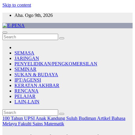
Skip to content
Aha. Ogo 9th, 2026
E-PENA
Berita Digital Terkini
SEMASA
JARINGAN
PENYELIDIKAN/PENGKOMERSILAN
SEMINAR
SUKAN & BUDAYA
IPT/AGENSI
KERATAN AKHBAR
RENCANA
PELAJAR
LAIN-LAIN
100 Tahun UPSI
Anak Kandung Suluh Budiman
Artikel Bahasa
Melayu
Fakulti Sains Matematik