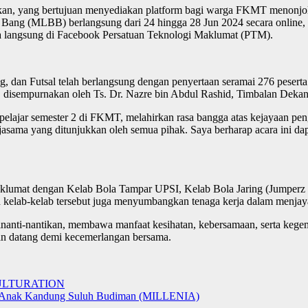
iadakan, yang bertujuan menyediakan platform bagi warga FKMT menonj
g Bang (MLBB) berlangsung dari 24 hingga 28 Jun 2024 secara online, 
ra langsung di Facebook Persatuan Teknologi Maklumat (PTM).
ring, dan Futsal telah berlangsung dengan penyertaan seramai 276 pes
a, disempurnakan oleh Ts. Dr. Nazre bin Abdul Rashid, Timbalan Dek
pelajar semester 2 di FKMT, melahirkan rasa bangga atas kejayaan pen
ama yang ditunjukkan oleh semua pihak. Saya berharap acara ini dapat 
Maklumat dengan Kelab Bola Tampar UPSI, Kelab Bola Jaring (Jumperz
 kelab-kelab tersebut juga menyumbangkan tenaga kerja dalam menjay
dinanti-nantikan, membawa manfaat kesihatan, kebersamaan, serta kege
kan datang demi kecemerlangan bersama.
ULTURATION
ksi Anak Kandung Suluh Budiman (MILLENIA)