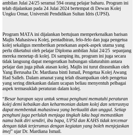
ambilan Julai 24/25 seramai 594 orang pelajar baharu. Program ini
telah dijalankan pada 24 Julai 2024 bertempat di Dewan Kolej
Ungku Omar, Universiti Pendidikan Sultan Idris (UPSI).
Program MATA ini dijalankan bertujuan memperkenalkan barisan
Majlis Mahasiswa Kolej, pentadbiran, felo-felo dan juga pengetua
kolej sekaligus memberikan penekanan aspek-aspek utama yang
perlu diketahui oleh pelajar Diploma ambilan Julai 24/25 sepanjang
mereka menetap di kolej. Di samping itu, program ini juga secara
tidak langsung dapat mengeratkan hubungan silaturahim antara
pelajar dan juga pihak atasan kolej. Majlis ini turut dirasmikan oleh
Yang Berusaha Dr. Mardiana binti Ismail, Pengetua Kolej Awang
Had Salleh. Dalam amanat yang telah disampaikan oleh pengetua
yang sering ditekankan dalam ucapan beliau menyentuh pelbagai
aspek termasuklah peraturan dalam kolej.
“
Besar harapan saya untuk semua penghuni mematuhi peraturan
kolej demi kebaikan dan keharmonian dalam kolej dan seterusnya
dapat membentuk mahasiswa yang berkualiti dan unggul
.
Setiap
penghuni juga perlulah menjaga tingkah laku bagi memastikan
nama baik diri sendiri, ibu bapa, UPSI dan KAHS tidak tercemar
dengan tidak terjerumus dengan kegiatan yang boleh menjejaskan
imej
” ujar Dr. Mardiana Ismail.