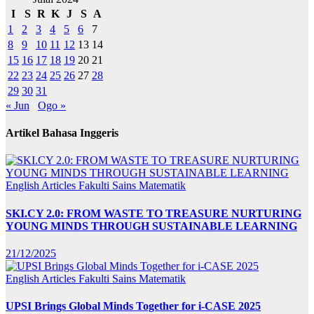
I
S
R
K
J
S
A
1
2
3
4
5
6
7
8
9
10
11
12
13
14
15
16
17
18
19
20
21
22
23
24
25
26
27
28
29
30
31
« Jun
Ogo »
Artikel Bahasa Inggeris
English Articles
Fakulti Sains Matematik
SKI.CY 2.0: FROM WASTE TO TREASURE NURTURING
YOUNG MINDS THROUGH SUSTAINABLE LEARNING
21/12/2025
English Articles
Fakulti Sains Matematik
UPSI Brings Global Minds Together for i-CASE 2025