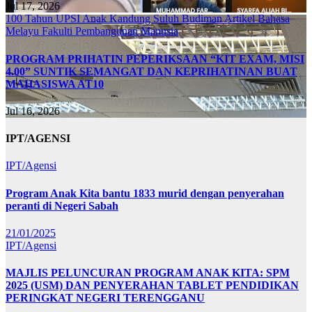
Jul 17, 2026
100 Tahun UPSI
Anak Kandung Suluh Budiman
Artikel Bahasa
Melayu
Fakulti Pembangunan Manusia
PROGRAM PRIHATIN PEPERIKSAAN “KIT EXAM, MISI
4.00” SUNTIK SEMANGAT DAN KEPRIHATINAN BUAT
MAHASISWA AT10
Jul 16, 2026
IPT/AGENSI
IPT/Agensi
Program Anak Kita bantu 1833 murid dengan penyerahan
peranti di Negeri Sabah
21/01/2025
IPT/Agensi
MAJLIS PELUNCURAN PROGRAM ANAK KITA: SPM
2025 (USM) DAN PENYERAHAN TABLET PENDIDIKAN
PERINGKAT NEGERI TERENGGANU