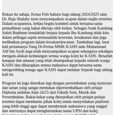
Bukan itu sahaja, Ketua Felo baharu bagi sidang 2024/2025 iaitu
Dr. Raja Shalaby turut menyampaikan ucapan dalam majlis tersebut.
Dalam ucapannya, beliau begitu komited untuk bersama-sama
pentadbiran yang bakal diteraju oleh beliau. Sebagai Anak Kandung
Suluh Budiman hendaklah berjasa kepada Ibu Kandung tidak kira
dalam pelbagai aspek termasuklah kesenian, kesukanan dan juga
melibatkan program dalam kesukarelawanan. Tambahan lagi, buat
kali pertamanya Yang Di-Pertua MMK KAHS iaitu Muhammad
Alif bin Ayub juga telah menyampaikan ucapan sulungnya sekaligus
mengalu-alukan kedatangan semua warga kolej ke KAHS. Besarlah
harapan dan amanat yang telah disampaikan kepada seluruh warga
KAHS dan diharapkan semua mahasiwa dapat bersama-sama
mengembling tenaga agar KAHS dapat melakar Sejarah bagi sidang
kali ini.
Program ini juga diserikan lagi dengan persembahan yang nyanyian
dan tarian yang sangat memukau dipersembahkan oleh pelajar
Diploma ambilan Julai 24/25 dari Fakulti Seni, Muzik dan
Persembahan. Bakat-bakat yang ditonjolkan oleh pelajar-pelajar
tersebut dapat membantu pihak kolej untuk menyediakan platform
yang lebih tinggi agar dapat membentuk mahasiswa yang unggul
dan seterusnya dapat mengharumkan nama UPSI dan kolej.