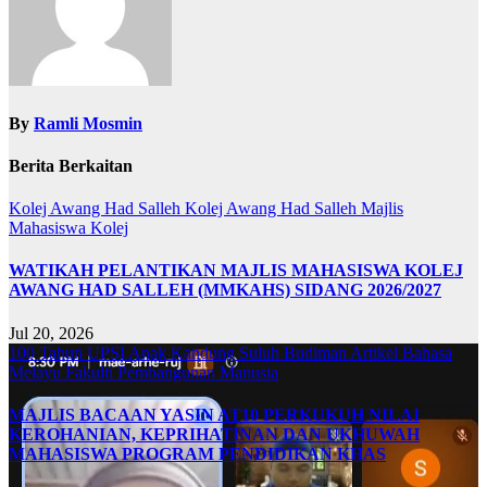
By
Ramli Mosmin
Berita Berkaitan
Kolej Awang Had Salleh
Kolej Awang Had Salleh
Majlis
Mahasiswa Kolej
WATIKAH PELANTIKAN MAJLIS MAHASISWA KOLEJ
AWANG HAD SALLEH (MMKAHS) SIDANG 2026/2027
Jul 20, 2026
100 Tahun UPSI
Anak Kandung Suluh Budiman
Artikel Bahasa
Melayu
Fakulti Pembangunan Manusia
MAJLIS BACAAN YASIN AT10 PERKUKUH NILAI
KEROHANIAN, KEPRIHATINAN DAN UKHUWAH
MAHASISWA PROGRAM PENDIDIKAN KHAS