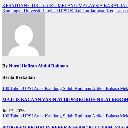
KESATUAN GURU-GURU MELAYU MALAYSIA BARAT JAL
Kunjungan Universiti Linyi ke UPSI Kukuhkan Jaringan Kerjasama 
By
Nurul Hafizan Abdul Rahman
Berita Berkaitan
100 Tahun UPSI
Anak Kandung Suluh Budiman
Artikel Bahasa Me
MAJLIS BACAAN YASIN AT10 PERKUKUH NILAI KER
Jul 17, 2026
100 Tahun UPSI
Anak Kandung Suluh Budiman
Artikel Bahasa Me
PROGRAM PRIHATIN PEPERIKSAAN “KIT EXAM, MISI 