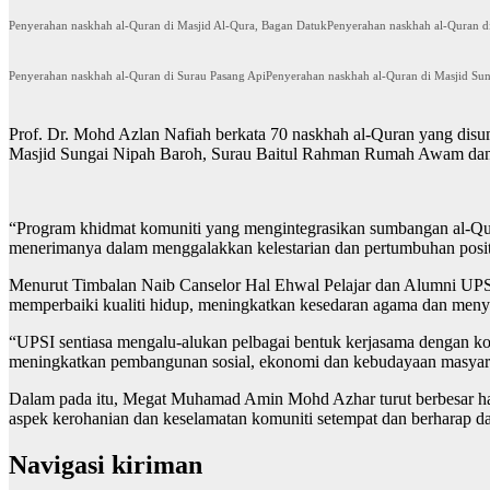
Penyerahan naskhah al-Quran di Masjid Al-Qura, Bagan Datuk
Penyerahan naskhah al-Quran d
Penyerahan naskhah al-Quran di Surau Pasang Api
Penyerahan naskhah al-Quran di Masjid Su
Prof. Dr. Mohd Azlan Nafiah berkata 70 naskhah al-Quran yang disu
Masjid Sungai Nipah Baroh, Surau Baitul Rahman Rumah Awam dan S
“Program khidmat komuniti yang mengintegrasikan sumbangan al-Qura
menerimanya dalam menggalakkan kelestarian dan pertumbuhan positi
Menurut Timbalan Naib Canselor Hal Ehwal Pelajar dan Alumni UPSI,
memperbaiki kualiti hidup, meningkatkan kesedaran agama dan menyok
“UPSI sentiasa mengalu-alukan pelbagai bentuk kerjasama dengan komu
meningkatkan pembangunan sosial, ekonomi dan kebudayaan masyaraka
Dalam pada itu, Megat Muhamad Amin Mohd Azhar turut berbesar h
aspek kerohanian dan keselamatan komuniti setempat dan berharap d
Navigasi kiriman