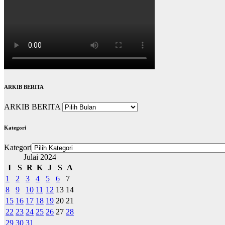
ARKIB BERITA
ARKIB BERITA
Kategori
Kategori
Julai 2024
I
S
R
K
J
S
A
1
2
3
4
5
6
7
8
9
10
11
12
13
14
15
16
17
18
19
20
21
22
23
24
25
26
27
28
29
30
31