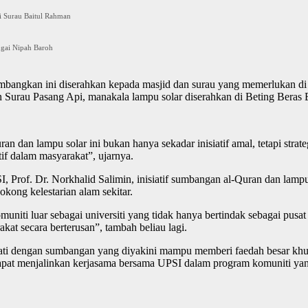
i Surau Baitul Rahman
ngai Nipah Baroh
mbangkan ini diserahkan kepada masjid dan surau yang memerlukan di
urau Pasang Api, manakala lampu solar diserahkan di Beting Beras
n dan lampu solar ini bukan hanya sekadar inisiatif amal, tetapi st
f dalam masyarakat”, ujarnya.
 Prof. Dr. Norkhalid Salimin, inisiatif sumbangan al-Quran dan lampu
ong kelestarian alam sekitar.
niti luar sebagai universiti yang tidak hanya bertindak sebagai pusat
t secara berterusan”, tambah beliau lagi.
ati dengan sumbangan yang diyakini mampu memberi faedah besar khu
apat menjalinkan kerjasama bersama UPSI dalam program komuniti yan