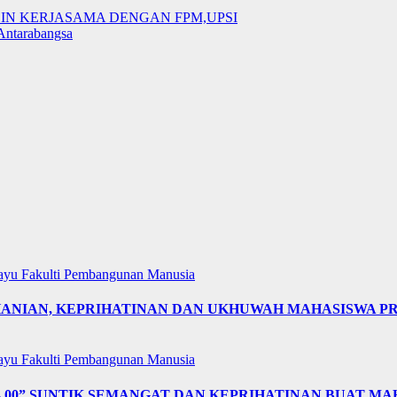
IN KERJASAMA DENGAN FPM,UPSI
Antarabangsa
layu
Fakulti Pembangunan Manusia
OHANIAN, KEPRIHATINAN DAN UKHUWAH MAHASISWA 
layu
Fakulti Pembangunan Manusia
4.00” SUNTIK SEMANGAT DAN KEPRIHATINAN BUAT MA